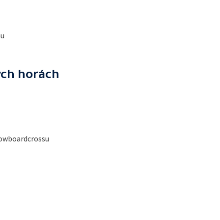
mu
ých horách
nowboardcrossu