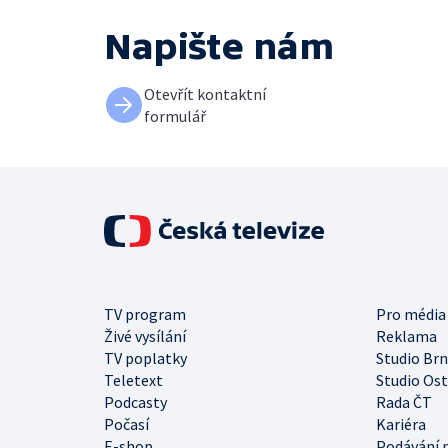
Napište nám
Otevřít kontaktní
formulář
TV program
Pro média
Živé vysílání
Reklama
TV poplatky
Studio Br
Teletext
Studio Os
Podcasty
Rada ČT
Počasí
Kariéra
E-shop
Podávání 