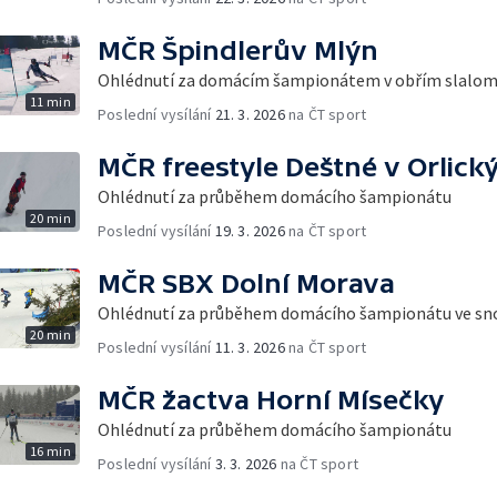
MČR Špindlerův Mlýn
Ohlédnutí za domácím šampionátem v obřím slalo
11 min
Poslední vysílání
21. 3. 2026
na ČT sport
MČR freestyle Deštné v Orlick
Ohlédnutí za průběhem domácího šampionátu
20 min
Poslední vysílání
19. 3. 2026
na ČT sport
MČR SBX Dolní Morava
Ohlédnutí za průběhem domácího šampionátu ve s
20 min
Poslední vysílání
11. 3. 2026
na ČT sport
MČR žactva Horní Mísečky
Ohlédnutí za průběhem domácího šampionátu
16 min
Poslední vysílání
3. 3. 2026
na ČT sport