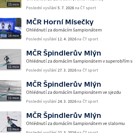
15 min
Poslední vysílání
5. 7. 2026
na ČT sport
MČR Horní Mísečky
Ohlédnutí za domácím šampionátem
16 min
Poslední vysílání
12. 4. 2026
na ČT sport
MČR Špindlerův Mlýn
Ohlédnutí za domácím šampionátem v superobřím 
11 min
Poslední vysílání
27. 3. 2026
na ČT sport
MČR Špindlerův Mlýn
Ohlédnutí za domácím šampionátem ve sjezdu
11 min
Poslední vysílání
24. 3. 2026
na ČT sport
MČR Špindlerův Mlýn
Ohlédnutí za domácím šampionátem ve slalomu
11 min
Poslední vysílání
22. 3. 2026
na ČT sport