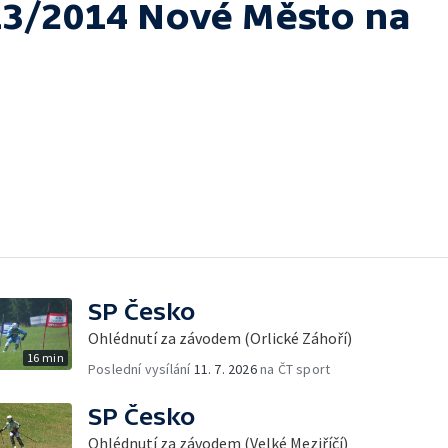
13/2014 Nové Město na
SP Česko
Ohlédnutí za závodem (Orlické Záhoří)
16 min
Poslední vysílání
11. 7. 2026
na ČT sport
SP Česko
Ohlédnutí za závodem (Velké Meziříčí)