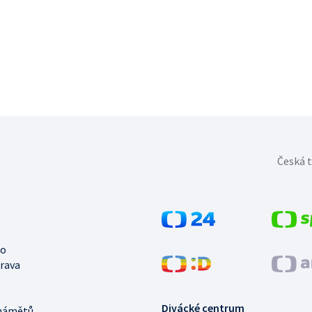
Česká t
no
trava
Divácké centrum
námětů