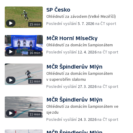
SP Česko
Ohlédnutí za závodem (Velké Meziříčí)
Poslední vysílání
5. 7. 2026
na ČT sport
15 min
MČR Horní Mísečky
Ohlédnutí za domácím šampionátem
Poslední vysílání
12. 4. 2026
na ČT sport
16 min
MČR Špindlerův Mlýn
Ohlédnutí za domácím šampionátem
v superobřím slalomu
11 min
Poslední vysílání
27. 3. 2026
na ČT sport
MČR Špindlerův Mlýn
Ohlédnutí za domácím šampionátem ve
sjezdu
11 min
Poslední vysílání
24. 3. 2026
na ČT sport
MČR Špindlerův Mlýn