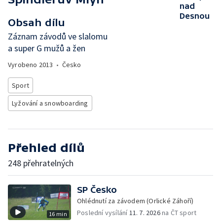
nad
Desnou
Obsah dílu
Záznam závodů ve slalomu
a super G mužů a žen
Vyrobeno
2013
•
Česko
Sport
Lyžování a snowboarding
Přehled dílů
248 přehratelných
SP Česko
Ohlédnutí za závodem (Orlické Záhoří)
Poslední vysílání
11. 7. 2026
na ČT sport
16 min