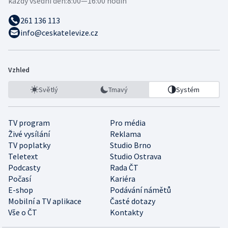
každý všední den:
8:00—16:00 hodin
261 136 113
info@ceskatelevize.cz
Vzhled
Světlý
Tmavý
Systém
TV program
Pro média
Živé vysílání
Reklama
TV poplatky
Studio Brno
Teletext
Studio Ostrava
Podcasty
Rada ČT
Počasí
Kariéra
E-shop
Podávání námětů
Mobilní a TV aplikace
Časté dotazy
Vše o ČT
Kontakty