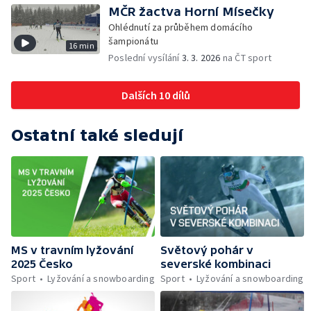
MČR žactva Horní Mísečky
Ohlédnutí za průběhem domácího
šampionátu
16 min
Poslední vysílání
3. 3. 2026
na ČT sport
Dalších 10 dílů
Ostatní také sledují
MS v travním lyžování
Světový pohár v
2025 Česko
severské kombinaci
Sport
Lyžování a snowboarding
Sport
Lyžování a snowboarding