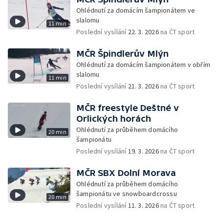
Ohlédnutí za domácím šampionátem ve
slalomu
11 min
Poslední vysílání
22. 3. 2026
na ČT sport
MČR Špindlerův Mlýn
Ohlédnutí za domácím šampionátem v obřím
slalomu
11 min
Poslední vysílání
21. 3. 2026
na ČT sport
MČR freestyle Deštné v
Orlických horách
Ohlédnutí za průběhem domácího
20 min
šampionátu
Poslední vysílání
19. 3. 2026
na ČT sport
MČR SBX Dolní Morava
Ohlédnutí za průběhem domácího
šampionátu ve snowboardcrossu
20 min
Poslední vysílání
11. 3. 2026
na ČT sport