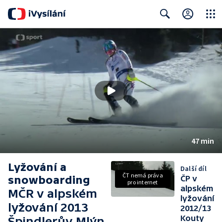
Close
Search
47 min
Lyžování a
Další díl
ČT nemá práva
snowboarding
ČP v
pro internet
alpském
MČR v alpském
lyžování
lyžování 2013
2012/13
Kouty
Špindlerův Mlýn