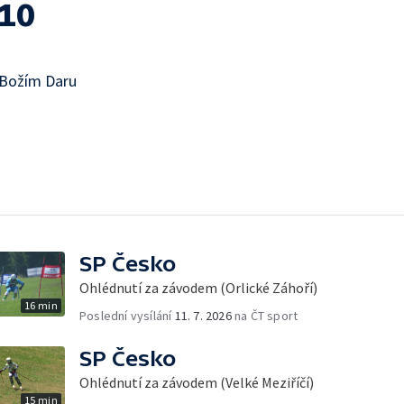
010
 Božím Daru
SP Česko
Ohlédnutí za závodem (Orlické Záhoří)
16 min
Poslední vysílání
11. 7. 2026
na ČT sport
SP Česko
Ohlédnutí za závodem (Velké Meziříčí)
15 min