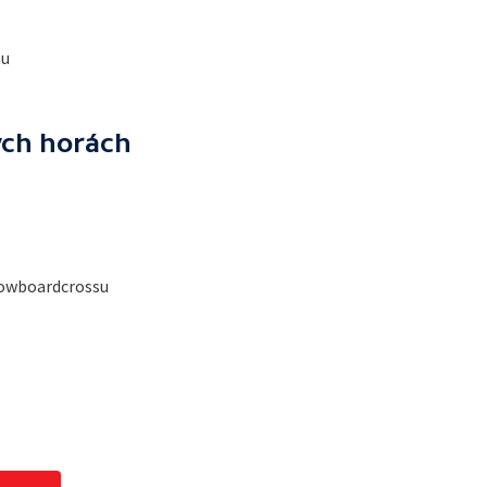
mu
ých horách
nowboardcrossu