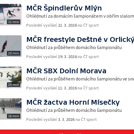
MČR Špindlerův Mlýn
Ohlédnutí za domácím šampionátem v obřím slalo
11 min
Poslední vysílání
21. 3. 2026
na ČT sport
MČR freestyle Deštné v Orlick
Ohlédnutí za průběhem domácího šampionátu
20 min
Poslední vysílání
19. 3. 2026
na ČT sport
MČR SBX Dolní Morava
Ohlédnutí za průběhem domácího šampionátu ve s
20 min
Poslední vysílání
11. 3. 2026
na ČT sport
MČR žactva Horní Mísečky
Ohlédnutí za průběhem domácího šampionátu
16 min
Poslední vysílání
3. 3. 2026
na ČT sport