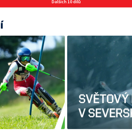
Dalších 10 dílů
í