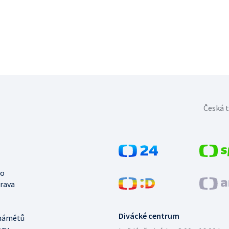
Česká t
no
trava
Divácké centrum
námětů