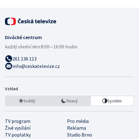
Divácké centrum
každý všední den:
8:00—16:00 hodin
261 136 113
info@ceskatelevize.cz
Vzhled
Světlý
Tmavý
Systém
TV program
Pro média
Živé vysílání
Reklama
TV poplatky
Studio Brno