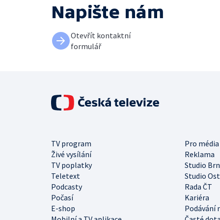
Napište nám
Otevřít kontaktní
formulář
TV program
Pro média
Živé vysílání
Reklama
TV poplatky
Studio Br
Teletext
Studio Os
Podcasty
Rada ČT
Počasí
Kariéra
E-shop
Podávání 
Mobilní a TV aplikace
Časté dot