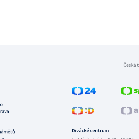
Česká t
no
trava
Divácké centrum
námětů
azy