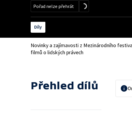
Pořad nelze přehrát
Díly
Novinky a zajímavosti z Mezinárodního festi
filmů o lidských právech
Přehled dílů
O