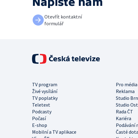
Napište nám
Otevřít kontaktní
formulář
TV program
Pro média
Živé vysílání
Reklama
TV poplatky
Studio Br
Teletext
Studio Os
Podcasty
Rada ČT
Počasí
Kariéra
E-shop
Podávání 
Mobilní a TV aplikace
Časté dot