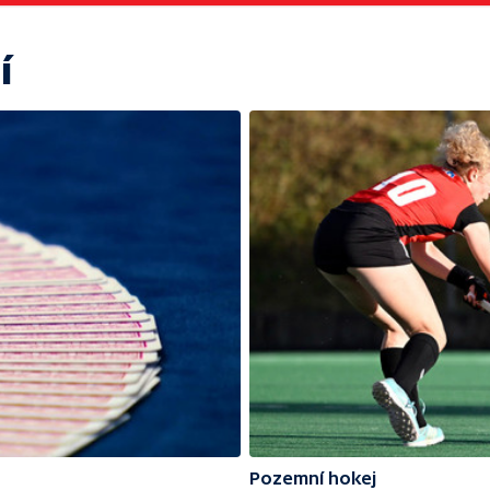
í
Pozemní hokej