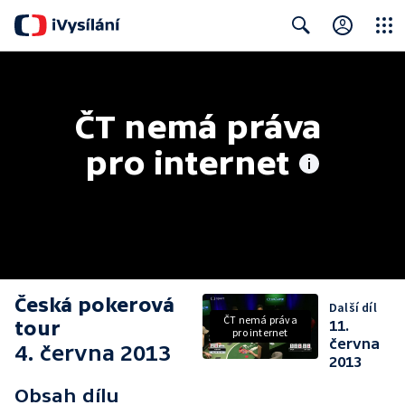
Close
Search
ČT nemá práva 
pro internet
Česká pokerová
Další díl
ČT nemá práva
tour
11.
pro internet
června
4. června 2013
2013
Obsah dílu