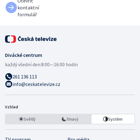
Otevřít
kontaktní
formulář
Divácké centrum
každý všední den:
8:00—16:00 hodin
261 136 113
info@ceskatelevize.cz
Vzhled
Světlý
Tmavý
Systém
TV program
Pro média