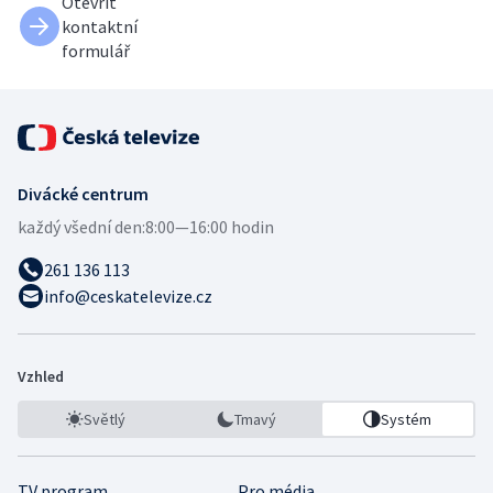
Otevřít
kontaktní
formulář
Divácké centrum
každý všední den:
8:00—16:00 hodin
261 136 113
info@ceskatelevize.cz
Vzhled
Světlý
Tmavý
Systém
TV program
Pro média