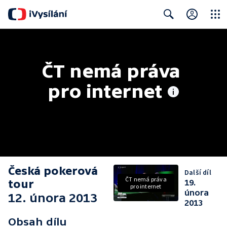
Close
Search
ČT nemá práva 
pro internet
Česká pokerová
Další díl
ČT nemá práva
tour
19.
pro internet
února
12. února 2013
2013
Obsah dílu