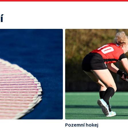
í
Pozemní hokej