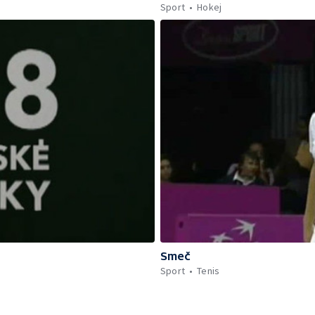
Sport
Hokej
Smeč
Sport
Tenis