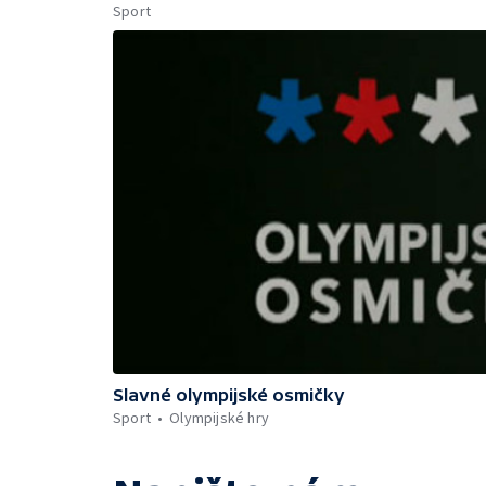
Sport
Slavné olympijské osmičky
Sport
Olympijské hry