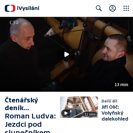
Close
Search
13 min
Čtenářský
Další díl
deník...
Jiří Olič:
Volyňský
Roman Ludva:
12 min
dalekohled
Jezdci pod
slunečníkem