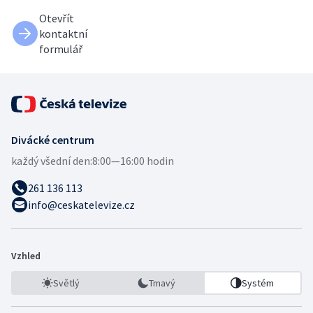
Otevřít
kontaktní
formulář
Divácké centrum
každý všední den:
8:00—16:00 hodin
261 136 113
info@ceskatelevize.cz
Vzhled
Světlý
Tmavý
Systém