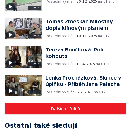
Poslední vysílání
30. 12. 2025
na ČT art
13 min
Tomáš Zmeškal: Milostný
dopis klínovým písmem
Poslední vysílání
10. 11. 2025
na ČT2
13 min
Tereza Boučková: Rok
kohouta
Poslední vysílání
13. 4. 2025
na ČT art
13 min
Lenka Procházková: Slunce v
úplňku - Příběh Jana Palacha
Poslední vysílání
6. 7. 2025
na ČT2
13 min
Dalších 10 dílů
Ostatní také sledují