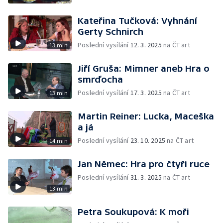
Kateřina Tučková: Vyhnání
Gerty Schnirch
Poslední vysílání
12. 3. 2025
na ČT art
13 min
Jiří Gruša: Mimner aneb Hra o
smrďocha
Poslední vysílání
17. 3. 2025
na ČT art
13 min
Martin Reiner: Lucka, Maceška
a já
Poslední vysílání
23. 10. 2025
na ČT art
14 min
Jan Němec: Hra pro čtyři ruce
Poslední vysílání
31. 3. 2025
na ČT art
13 min
Petra Soukupová: K moři