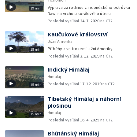
Tichomoří
Výprava za rodinou z indonéského ostrůvku
19 min
Dawi na vrcholu korálového útesu.
Poslední vysílání
24. 7. 2020
na ČT2
Kaučukové království
Jižní Amerika
Příběhy z vnitrozemí Jižní Ameriky.
15 min
Poslední vysílání
3. 12. 2019
na ČT2
Indický Himálaj
Himálaj
Poslední vysílání
17. 12. 2019
na ČT2
15 min
Tibetský Himálaj s náhorní
plošinou
Himálaj
15 min
Poslední vysílání
16. 4. 2025
na ČT2
Bhútánský Himálaj