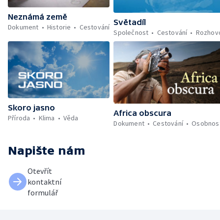
Neznámá země
Světadíl
Dokument
Historie
Cestování
Společnost
Cestování
Rozhov
Skoro jasno
Africa obscura
Příroda
Klima
Věda
Dokument
Cestování
Osobnost
Napište nám
Otevřít
kontaktní
formulář