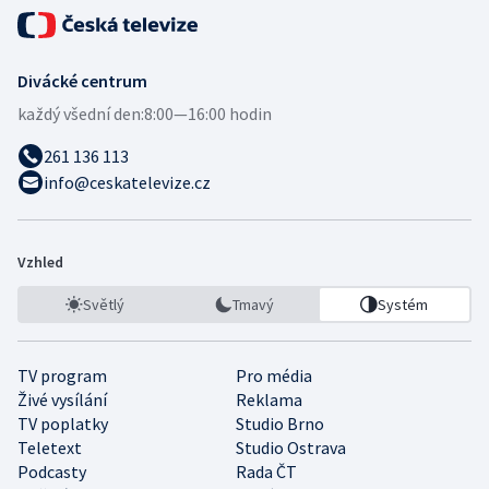
Divácké centrum
každý všední den:
8:00—16:00 hodin
261 136 113
info@ceskatelevize.cz
Vzhled
Světlý
Tmavý
Systém
TV program
Pro média
Živé vysílání
Reklama
TV poplatky
Studio Brno
Teletext
Studio Ostrava
Podcasty
Rada ČT