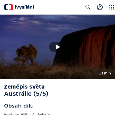
Close
Search
13 min
Zeměpis světa
Austrálie (5/5)
Obsah dílu
Vyrobeno
2008
•
Česko