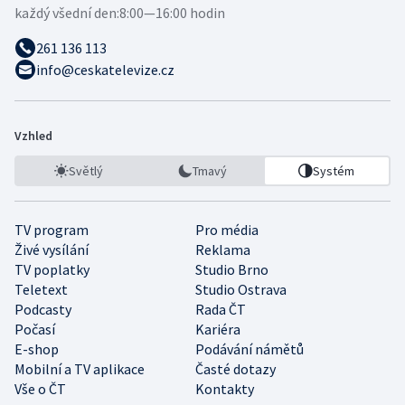
každý všední den:
8:00—16:00 hodin
261 136 113
info@ceskatelevize.cz
Vzhled
Světlý
Tmavý
Systém
TV program
Pro média
Živé vysílání
Reklama
TV poplatky
Studio Brno
Teletext
Studio Ostrava
Podcasty
Rada ČT
Počasí
Kariéra
E-shop
Podávání námětů
Mobilní a TV aplikace
Časté dotazy
Vše o ČT
Kontakty