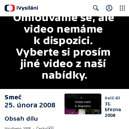
Omlouváme se, ale 
Close
Search
video nemáme 
k dispozici. 
Vyberte si prosím 
jiné video z naší 
nabídky.
Smeč
Další díl
Video není
25. února 2008
31.
k dispozici
března
2008
Obsah dílu
Vyrobeno
2008
•
Česko