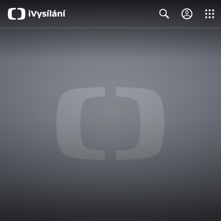
Close
Search