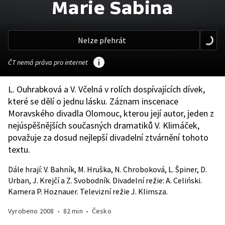
Marie Sabina
Nelze přehrát
ČT nemá práva pro internet
L. Ouhrabková a V. Včelná v rolích dospívajících dívek,
které se dělí o jednu lásku. Záznam inscenace
Moravského divadla Olomouc, kterou její autor, jeden z
nejúspěšnějších současných dramatiků V. Klimáček,
považuje za dosud nejlepší divadelní ztvárnění tohoto
textu.
Dále hrají: V. Bahník, M. Hruška, N. Chroboková, L. Špiner, D.
Urban, J. Krejčí a Z. Svobodník. Divadelní režie: A. Celiński.
Kamera P. Hoznauer. Televizní režie J. Klimsza.
Vyrobeno
2008
•
82 min
•
Česko