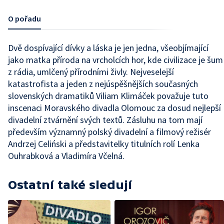
O pořadu
Dvě dospívající dívky a láska je jen jedna, všeobjímající
jako matka příroda na vrcholcích hor, kde civilizace je šum
z rádia, umlčený přírodními živly. Nejveselejší
katastrofista a jeden z nejúspěšnějších současných
slovenských dramatiků Viliam Klimáček považuje tuto
inscenaci Moravského divadla Olomouc za dosud nejlepší
divadelní ztvárnění svých textů. Zásluhu na tom mají
především významný polský divadelní a filmový režisér
Andrzej Celiński a představitelky titulních rolí Lenka
Ouhrabková a Vladimíra Včelná.
Ostatní také sledují