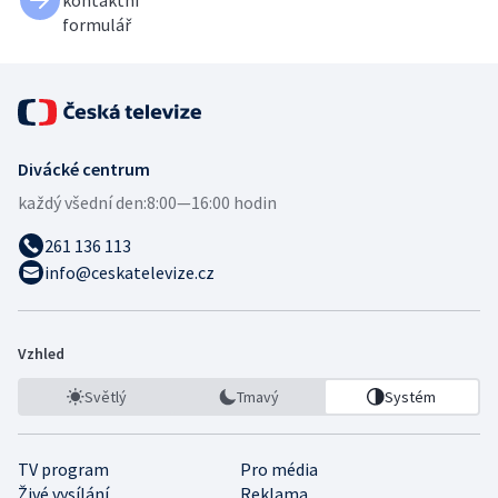
formulář
Divácké centrum
každý všední den:
8:00—16:00 hodin
261 136 113
info@ceskatelevize.cz
Vzhled
Světlý
Tmavý
Systém
TV program
Pro média
Živé vysílání
Reklama