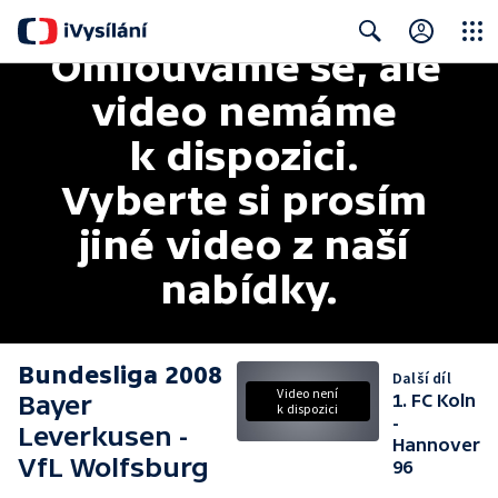
Omlouváme se, ale 
Close
Search
video nemáme 
k dispozici. 
Vyberte si prosím 
jiné video z naší 
nabídky.
Bundesliga 2008
Další díl
Video není
Bayer
1. FC Koln
k dispozici
-
Leverkusen -
Hannover
VfL Wolfsburg
96