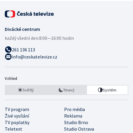
Divácké centrum
každý všední den:
8:00—16:00 hodin
261 136 113
info@ceskatelevize.cz
Vzhled
Světlý
Tmavý
Systém
TV program
Pro média
Živé vysílání
Reklama
TV poplatky
Studio Brno
Teletext
Studio Ostrava