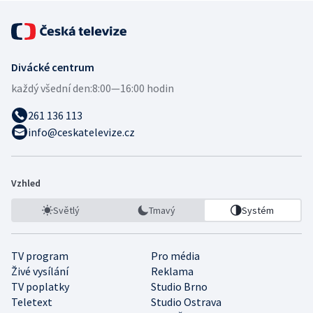
Divácké centrum
každý všední den:
8:00—16:00 hodin
261 136 113
info@ceskatelevize.cz
Vzhled
Světlý
Tmavý
Systém
TV program
Pro média
Živé vysílání
Reklama
TV poplatky
Studio Brno
Teletext
Studio Ostrava