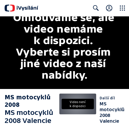
Omlouváme se, ale 
Close
Search
video nemáme 
k dispozici. 
Vyberte si prosím 
jiné video z naší 
nabídky.
MS motocyklů
Další díl
Video není
2008
MS
k dispozici
motocyklů
MS motocyklů
2008
2008 Valencie
Valencie