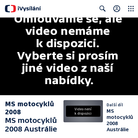
Omlouváme se, ale 
Close
Search
video nemáme 
k dispozici. 
Vyberte si prosím 
jiné video z naší 
nabídky.
MS motocyklů
Další díl
Video není
2008
MS
k dispozici
motocyklů
MS motocyklů
2008
2008 Austrálie
Austrálie