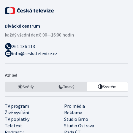
Divácké centrum
každý všední den:
8:00—16:00 hodin
261 136 113
info@ceskatelevize.cz
Vzhled
Světlý
Tmavý
Systém
TV program
Pro média
Živé vysílání
Reklama
TV poplatky
Studio Brno
Teletext
Studio Ostrava
Podcasty
Rada ČT