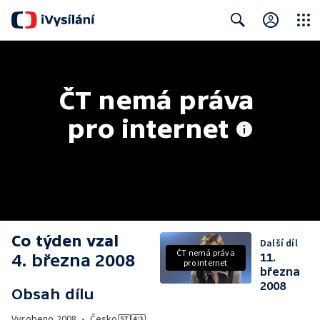
Close
Search
ČT nemá práva 
pro internet
Co týden vzal
Další díl
ČT nemá práva
4. března 2008
11.
pro internet
března
2008
Obsah dílu
Vyrobeno
2008
•
Česko