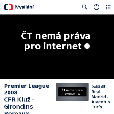
Close
Search
ČT nemá práva 
pro internet
Premier League
Další díl
ČT nemá práva
2008
Real
pro internet
Madrid -
CFR Kluž -
Juventus
Girondins
Turín
Boreaux