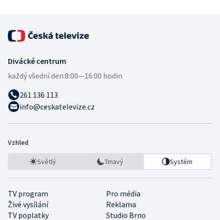
Divácké centrum
každý všední den:
8:00—16:00 hodin
261 136 113
info@ceskatelevize.cz
Vzhled
Světlý
Tmavý
Systém
TV program
Pro média
Živé vysílání
Reklama
TV poplatky
Studio Brno