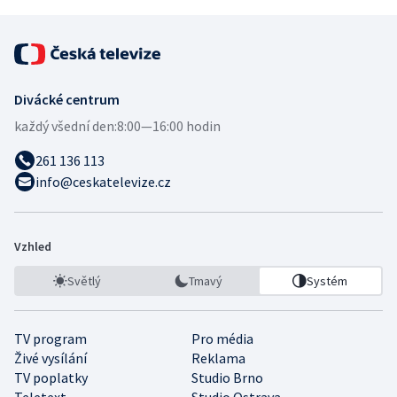
Divácké centrum
každý všední den:
8:00—16:00 hodin
261 136 113
info@ceskatelevize.cz
Vzhled
Světlý
Tmavý
Systém
TV program
Pro média
Živé vysílání
Reklama
TV poplatky
Studio Brno