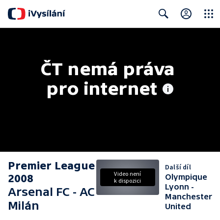
Close
Search
ČT nemá práva 
pro internet
Premier League
Další díl
Video není
2008
Olympique
k dispozici
Lyonn -
Arsenal FC - AC
Manchester
Milán
United