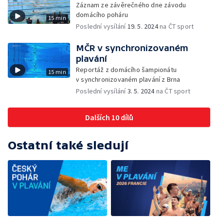
Záznam ze závěrečného dne závodu
domácího poháru
15 min
Poslední vysílání
19. 5. 2024
na ČT sport
MČR v synchronizovaném
plavání
Reportáž z domácího šampionátu
15 min
v synchronizovaném plavání z Brna
Poslední vysílání
3. 5. 2024
na ČT sport
Dalších 10 dílů
Ostatní také sledují