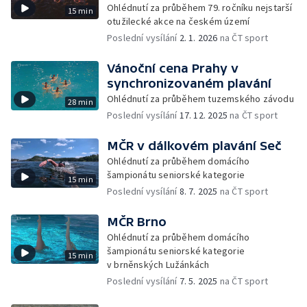
Ohlédnutí za průběhem 79. ročníku nejstarší
15 min
otužilecké akce na českém území
Poslední vysílání
2. 1. 2026
na ČT sport
Vánoční cena Prahy v
synchronizovaném plavání
Ohlédnutí za průběhem tuzemského závodu
28 min
Poslední vysílání
17. 12. 2025
na ČT sport
MČR v dálkovém plavání Seč
Ohlédnutí za průběhem domácího
šampionátu seniorské kategorie
15 min
Poslední vysílání
8. 7. 2025
na ČT sport
MČR Brno
Ohlédnutí za průběhem domácího
šampionátu seniorské kategorie
15 min
v brněnských Lužánkách
Poslední vysílání
7. 5. 2025
na ČT sport