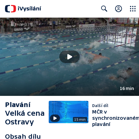
Close
Search
16 min
Plavání
Další díl
Velká cena
MČR v
synchronizované
15 min
Ostravy
plavání
Obsah dílu