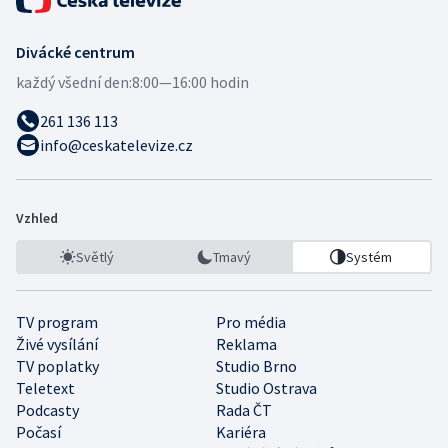
Divácké centrum
každý všední den:
8:00—16:00 hodin
261 136 113
info@ceskatelevize.cz
Vzhled
Světlý
Tmavý
Systém
TV program
Pro média
Živé vysílání
Reklama
TV poplatky
Studio Brno
Teletext
Studio Ostrava
Podcasty
Rada ČT
Počasí
Kariéra