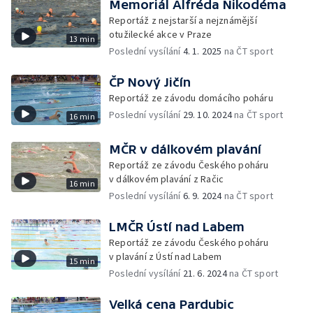
Memoriál Alfréda Nikodéma
Reportáž z nejstarší a nejznámější
otužilecké akce v Praze
13 min
Poslední vysílání
4. 1. 2025
na ČT sport
ČP Nový Jičín
Reportáž ze závodu domácího poháru
Poslední vysílání
29. 10. 2024
na ČT sport
16 min
MČR v dálkovém plavání
Reportáž ze závodu Českého poháru
v dálkovém plavání z Račic
16 min
Poslední vysílání
6. 9. 2024
na ČT sport
LMČR Ústí nad Labem
Reportáž ze závodu Českého poháru
v plavání z Ústí nad Labem
15 min
Poslední vysílání
21. 6. 2024
na ČT sport
Velká cena Pardubic