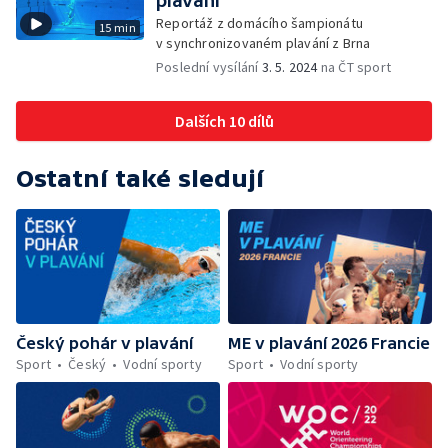
plavání
Reportáž z domácího šampionátu
15 min
v synchronizovaném plavání z Brna
Poslední vysílání
3. 5. 2024
na ČT sport
Dalších 10 dílů
Ostatní také sledují
Český pohár v plavání
ME v plavání 2026 Francie
Sport
Český
Vodní sporty
Sport
Vodní sporty