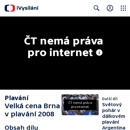
Close
Search
ČT nemá práva 
pro internet
Plavání
Další díl
ČT nemá práva
Velká cena Brna
Světový
pro internet
pohár v
v plavání 2008
dálkovém
plavání
Obsah dílu
Argentina