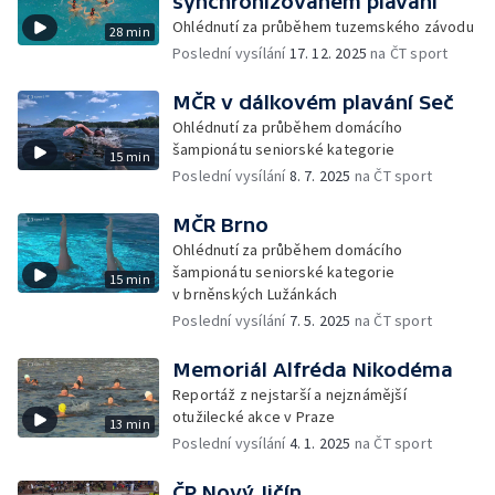
synchronizovaném plavání
Ohlédnutí za průběhem tuzemského závodu
28 min
Poslední vysílání
17. 12. 2025
na ČT sport
MČR v dálkovém plavání Seč
Ohlédnutí za průběhem domácího
šampionátu seniorské kategorie
15 min
Poslední vysílání
8. 7. 2025
na ČT sport
MČR Brno
Ohlédnutí za průběhem domácího
šampionátu seniorské kategorie
15 min
v brněnských Lužánkách
Poslední vysílání
7. 5. 2025
na ČT sport
Memoriál Alfréda Nikodéma
Reportáž z nejstarší a nejznámější
otužilecké akce v Praze
13 min
Poslední vysílání
4. 1. 2025
na ČT sport
ČP Nový Jičín