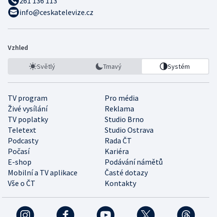
261 136 113
info@ceskatelevize.cz
Vzhled
Světlý
Tmavý
Systém
TV program
Pro média
Živé vysílání
Reklama
TV poplatky
Studio Brno
Teletext
Studio Ostrava
Podcasty
Rada ČT
Počasí
Kariéra
E-shop
Podávání námětů
Mobilní a TV aplikace
Časté dotazy
Vše o ČT
Kontakty