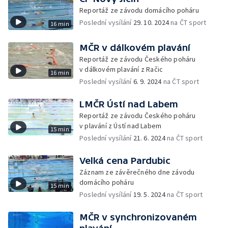
Reportáž ze závodu domácího poháru
Poslední vysílání
29. 10. 2024
na ČT sport
16 min
MČR v dálkovém plavání
Reportáž ze závodu Českého poháru
v dálkovém plavání z Račic
16 min
Poslední vysílání
6. 9. 2024
na ČT sport
LMČR Ústí nad Labem
Reportáž ze závodu Českého poháru
v plavání z Ústí nad Labem
15 min
Poslední vysílání
21. 6. 2024
na ČT sport
Velká cena Pardubic
Záznam ze závěrečného dne závodu
domácího poháru
15 min
Poslední vysílání
19. 5. 2024
na ČT sport
MČR v synchronizovaném