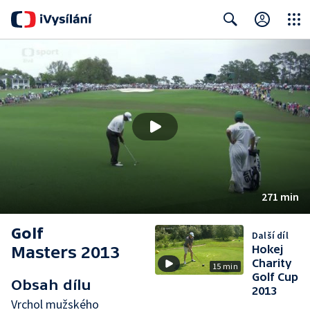
Close
Search
271 min
Golf
Další díl
Masters 2013
Hokej
Charity
15 min
Golf Cup
Obsah dílu
2013
Vrchol mužského