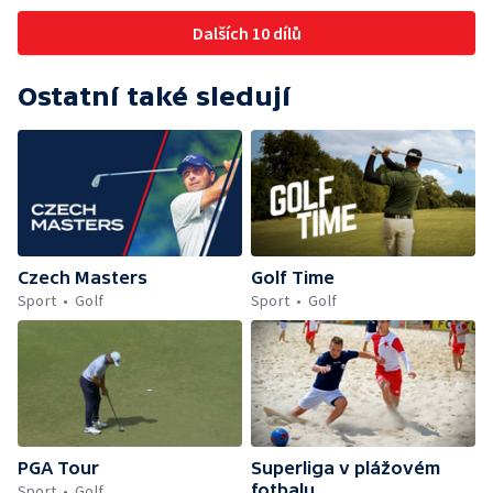
Dalších 10 dílů
Ostatní také sledují
Czech Masters
Golf Time
Sport
Golf
Sport
Golf
PGA Tour
Superliga v plážovém
fotbalu
Sport
Golf