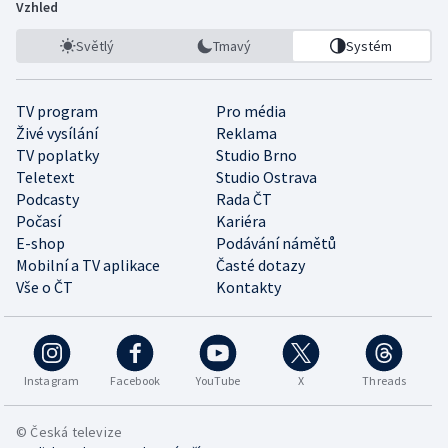
Vzhled
Světlý
Tmavý
Systém
TV program
Pro média
Živé vysílání
Reklama
TV poplatky
Studio Brno
Teletext
Studio Ostrava
Podcasty
Rada ČT
Počasí
Kariéra
E-shop
Podávání námětů
Mobilní a TV aplikace
Časté dotazy
Vše o ČT
Kontakty
Instagram
Facebook
YouTube
X
Threads
© Česká televize