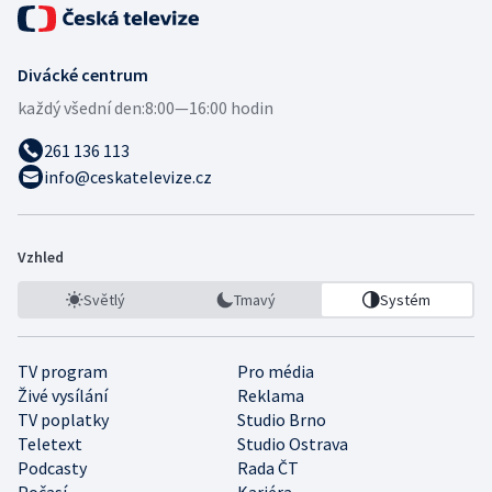
Divácké centrum
každý všední den:
8:00—16:00 hodin
261 136 113
info@ceskatelevize.cz
Vzhled
Světlý
Tmavý
Systém
TV program
Pro média
Živé vysílání
Reklama
TV poplatky
Studio Brno
Teletext
Studio Ostrava
Podcasty
Rada ČT