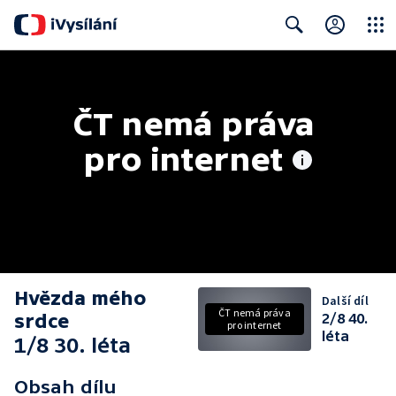
Close
Search
ČT nemá práva 
pro internet
Hvězda mého
Další díl
ČT nemá práva
srdce
2/8 40.
pro internet
léta
1/8 30. léta
Obsah dílu