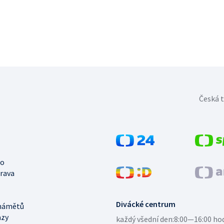
Česká t
no
trava
Divácké centrum
námětů
azy
každý všední den:
8:00—16:00 ho