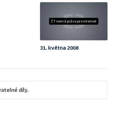
ČT nemá práva pro internet
31. května 2008
telné díly.