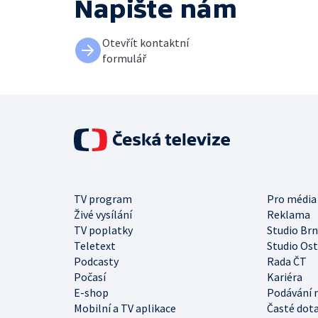
Napište nám
Otevřít kontaktní
formulář
TV program
Pro média
Živé vysílání
Reklama
TV poplatky
Studio Br
Teletext
Studio Os
Podcasty
Rada ČT
Počasí
Kariéra
E-shop
Podávání 
Mobilní a TV aplikace
Časté dot