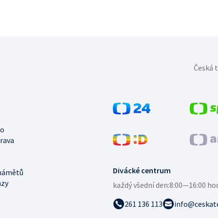
Česká t
no
trava
Divácké centrum
námětů
azy
každý všední den:
8:00—16:00 ho
261 136 113
info@ceskate