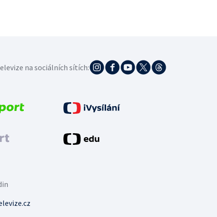
elevize na sociálních sítích:
din
levize.cz