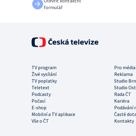
Otevřít kontaktní
formulář
TV program
Pro média
Živé vysílání
Reklama
TV poplatky
Studio Br
Teletext
Studio Os
Podcasty
Rada ČT
Počasí
Kariéra
E-shop
Podávání 
Mobilní a TV aplikace
Časté dot
Vše o ČT
Kontakty