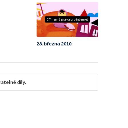
ČT nemá práva pro internet
28. března 2010
telné díly.