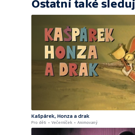
Ostatní také sleduj
Kašpárek, Honza a drak
Pro děti
Večerníček
Animovaný