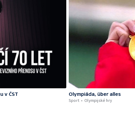
su v ČST
Olympiáda, über alles
Sport
Olympijské hry