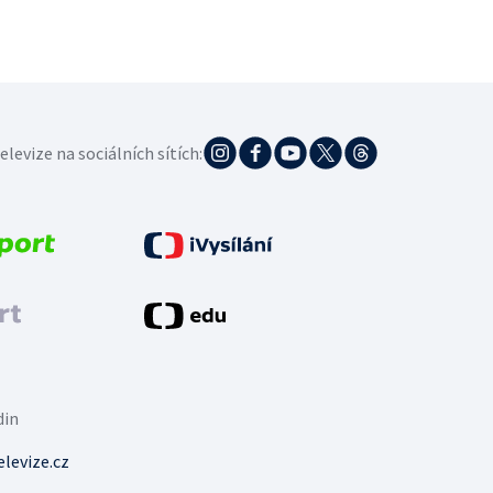
elevize na sociálních sítích:
din
levize.cz