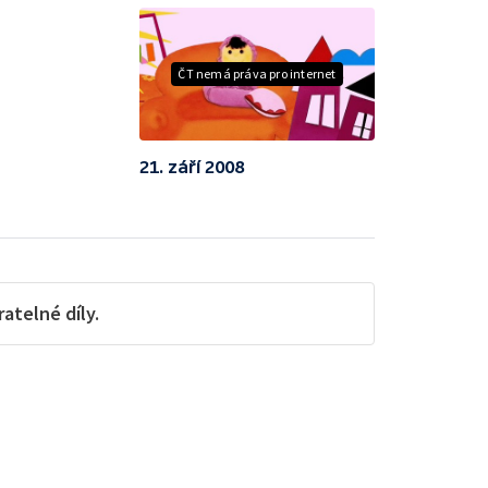
ČT nemá práva pro internet
21. září 2008
telné díly.