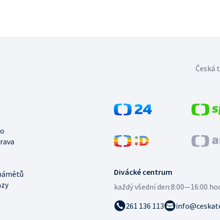
Česká t
no
trava
Divácké centrum
námětů
azy
každý všední den:
8:00—16:00 ho
261 136 113
info@ceskate