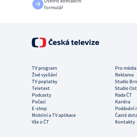
Otevřít kontaktní
formulář
TV program
Pro média
Živé vysílání
Reklama
TV poplatky
Studio Br
Teletext
Studio Os
Podcasty
Rada ČT
Počasí
Kariéra
E-shop
Podávání 
Mobilní a TV aplikace
Časté dot
Vše o ČT
Kontakty