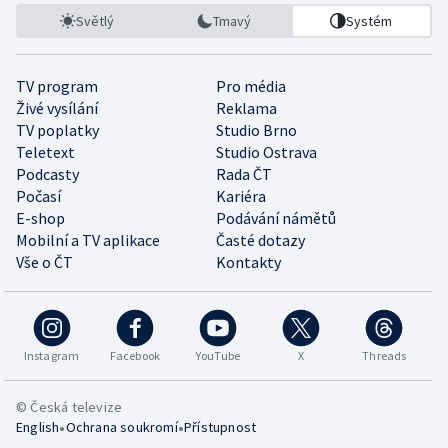
Světlý
Tmavý
Systém
TV program
Pro média
Živé vysílání
Reklama
TV poplatky
Studio Brno
Teletext
Studio Ostrava
Podcasty
Rada ČT
Počasí
Kariéra
E-shop
Podávání námětů
Mobilní a TV aplikace
Časté dotazy
Vše o ČT
Kontakty
Instagram
Facebook
YouTube
X
Threads
© Česká televize
•
•
English
Ochrana soukromí
Přístupnost