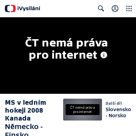
Close
Search
ČT nemá práva 
pro internet
MS v ledním
Další díl
ČT nemá práva
hokeji 2008
Slovensko
pro internet
- Norsko
Kanada
Německo -
Finsko