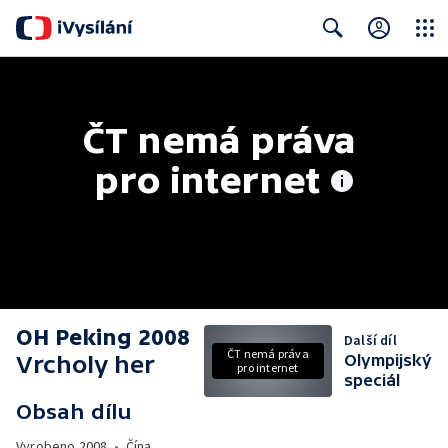
Close
Search
ČT nemá práva 
pro internet
OH Peking 2008
Další díl
ČT nemá práva
Vrcholy her
Olympijský
pro internet
speciál
Obsah dílu
Vyrobeno
2008
•
Čína