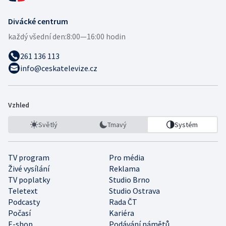
Divácké centrum
každý všední den:
8:00—16:00 hodin
261 136 113
info@ceskatelevize.cz
Vzhled
Světlý
Tmavý
Systém
TV program
Pro média
Živé vysílání
Reklama
TV poplatky
Studio Brno
Teletext
Studio Ostrava
Podcasty
Rada ČT
Počasí
Kariéra
E-shop
Podávání námětů