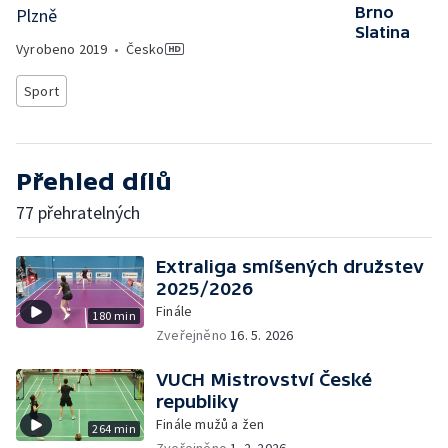
Brno
Plzně
Slatina
Vyrobeno
2019
•
Česko
Sport
Přehled dílů
77 přehratelných
Extraliga smíšených družstev
2025/2026
Finále
180 min
Zveřejněno
16. 5. 2026
VUCH Mistrovství České
republiky
Finále mužů a žen
264 min