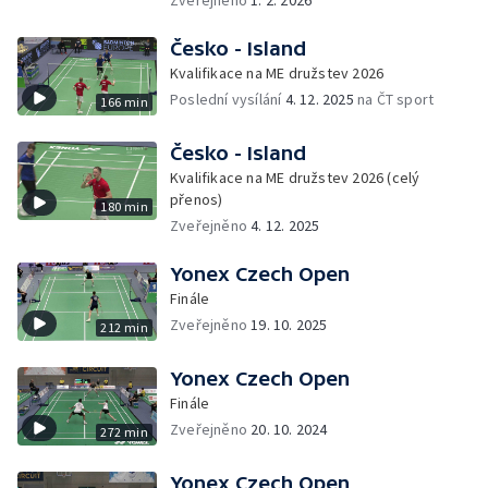
Zveřejněno
1. 2. 2026
Česko - Island
Kvalifikace na ME družstev 2026
Poslední vysílání
4. 12. 2025
na ČT sport
166 min
Česko - Island
Kvalifikace na ME družstev 2026 (celý
přenos)
180 min
Zveřejněno
4. 12. 2025
Yonex Czech Open
Finále
Zveřejněno
19. 10. 2025
212 min
Yonex Czech Open
Finále
Zveřejněno
20. 10. 2024
272 min
Yonex Czech Open