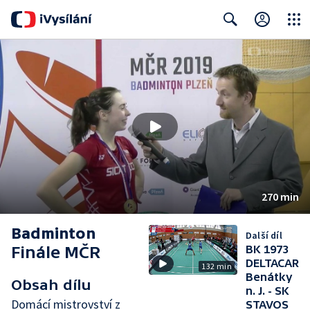
Close
Search
270 min
Badminton
Další díl
Finále MČR
BK 1973
DELTACAR
132 min
Benátky
Obsah dílu
n. J. - SK
Domácí mistrovství z
STAVOS