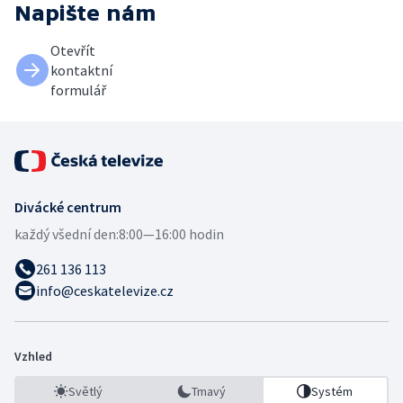
Napište nám
Otevřít
kontaktní
formulář
Divácké centrum
každý všední den:
8:00—16:00 hodin
261 136 113
info@ceskatelevize.cz
Vzhled
Světlý
Tmavý
Systém