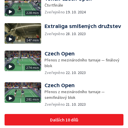
Čtvrtfinále
Zveřejněno
19. 10. 2024
228 min
Extraliga smíšených družstev
Zveřejněno
28. 10. 2023
147 min
Czech Open
Přenos z mezinárodního turnaje — finálový
blok
274 min
Zveřejněno
22. 10. 2023
Czech Open
Přenos z mezinárodního turnaje —
semifinálový blok
281 min
Zveřejněno
21. 10. 2023
Dalších 10 dílů