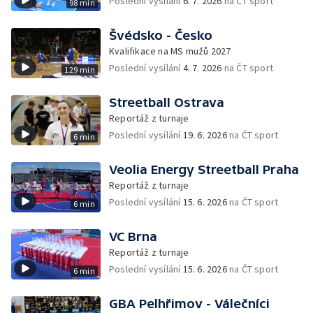
Poslední vysílání
6. 7. 2026
na ČT sport
98 min
Švédsko - Česko
Kvalifikace na MS mužů 2027
Poslední vysílání
4. 7. 2026
na ČT sport
129 min
Streetball Ostrava
Reportáž z turnaje
Poslední vysílání
19. 6. 2026
na ČT sport
6 min
Veolia Energy Streetball Praha
Reportáž z turnaje
Poslední vysílání
15. 6. 2026
na ČT sport
6 min
VC Brna
Reportáž z turnaje
Poslední vysílání
15. 6. 2026
na ČT sport
6 min
GBA Pelhřimov - Válečníci