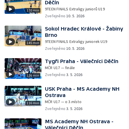
Děčín
9TEEN FINALS Extraligy juniorů U19
170 min
Zveřejněno
10. 5. 2026
Sokol Hradec Králové - Žabiny
Brno
9TEEN FINALS Extraligy juniorek U19
145 min
Zveřejněno
10. 5. 2026
Tygři Praha - Válečníci Děčín
MČR U17 — finále
Zveřejněno
3. 5. 2026
126 min
USK Praha - MS Academy NH
Ostrava
MČR U17 — o 3.místo
116 min
Zveřejněno
3. 5. 2026
MS Academy NH Ostrava -
Válečníci Děčín