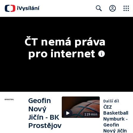
Close
Search
ČT nemá práva 
pro internet
Geofin
Další díl
ČEZ
Nový
Basketball
119 min
Jičín - BK
Nymburk -
Prostějov
Geofin
Nový Jičín