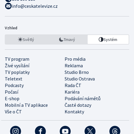
info@ceskatelevize.cz
Vzhled
Světlý
Tmavý
Systém
TV program
Pro média
Živé vysílání
Reklama
TV poplatky
Studio Brno
Teletext
Studio Ostrava
Podcasty
Rada ČT
Počasí
Kariéra
E-shop
Podávání námětů
Mobilní a TV aplikace
Časté dotazy
Vše o ČT
Kontakty