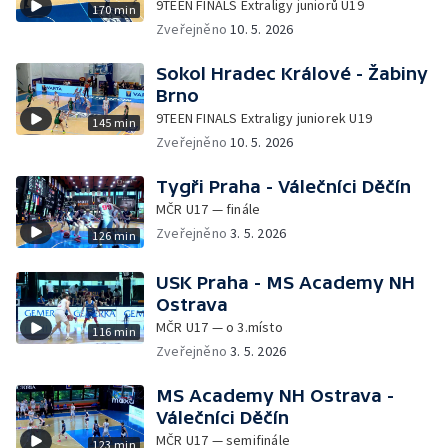
9TEEN FINALS Extraligy juniorů U19
170 min
Zveřejněno
10. 5. 2026
Sokol Hradec Králové - Žabiny
Brno
9TEEN FINALS Extraligy juniorek U19
145 min
Zveřejněno
10. 5. 2026
Tygři Praha - Válečníci Děčín
MČR U17 — finále
Zveřejněno
3. 5. 2026
126 min
USK Praha - MS Academy NH
Ostrava
MČR U17 — o 3.místo
116 min
Zveřejněno
3. 5. 2026
MS Academy NH Ostrava -
Válečníci Děčín
MČR U17 — semifinále
123 min