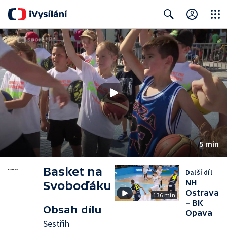
Close
Search
5 min
Basket na
Další díl
NH
Svoboďáku
Ostrava
136 min
– BK
Obsah dílu
Opava
Sestřih