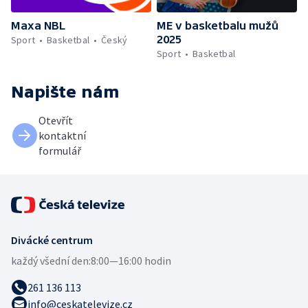
Maxa NBL
ME v basketbalu mužů
2025
Sport
Basketbal
Český
Sport
Basketbal
Napište nám
Otevřít
kontaktní
formulář
Divácké centrum
každý všední den:
8:00—16:00 hodin
261 136 113
info@ceskatelevize.cz