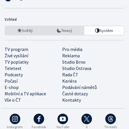
Vzhled
Světlý
Tmavý
Systém
TV program
Pro média
Živé vysílání
Reklama
TV poplatky
Studio Brno
Teletext
Studio Ostrava
Podcasty
Rada ČT
Počasí
Kariéra
E-shop
Podávání námětů
Mobilní a TV aplikace
Časté dotazy
Vše o ČT
Kontakty
Instagram
Facebook
YouTube
X
Threads