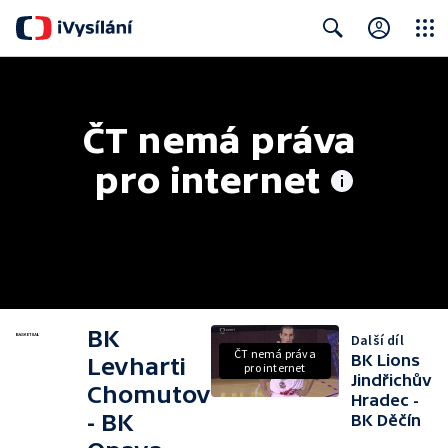
Close
Search
ČT nemá práva 
pro internet
BK
Další díl
ČT nemá práva
BK Lions
Levharti
pro internet
Jindřichův
Chomutov
Hradec -
- BK
BK Děčín