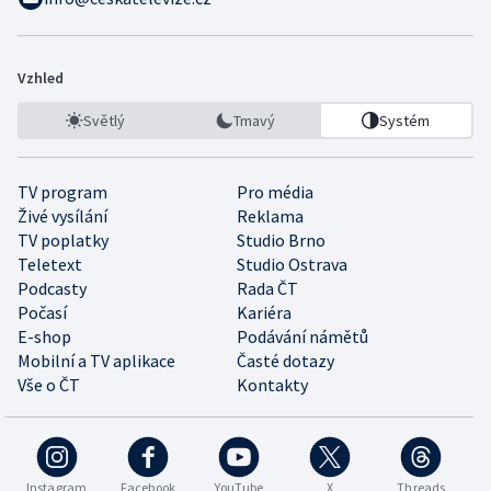
Vzhled
Světlý
Tmavý
Systém
TV program
Pro média
Živé vysílání
Reklama
TV poplatky
Studio Brno
Teletext
Studio Ostrava
Podcasty
Rada ČT
Počasí
Kariéra
E-shop
Podávání námětů
Mobilní a TV aplikace
Časté dotazy
Vše o ČT
Kontakty
Instagram
Facebook
YouTube
X
Threads