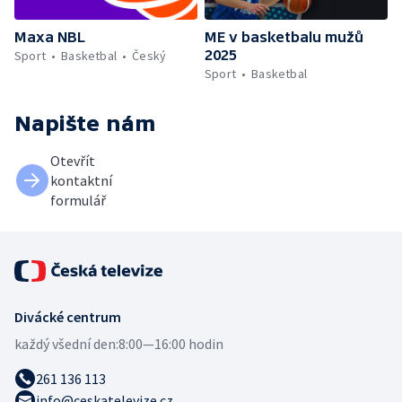
Maxa NBL
ME v basketbalu mužů
2025
Sport
Basketbal
Český
Sport
Basketbal
Napište nám
Otevřít
kontaktní
formulář
Divácké centrum
každý všední den:
8:00—16:00 hodin
261 136 113
info@ceskatelevize.cz