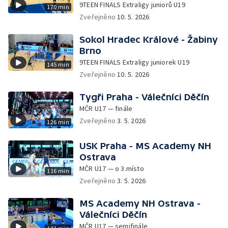
9TEEN FINALS Extraligy juniorů U19
170 min
Zveřejněno
10. 5. 2026
Sokol Hradec Králové - Žabiny
Brno
9TEEN FINALS Extraligy juniorek U19
145 min
Zveřejněno
10. 5. 2026
Tygři Praha - Válečníci Děčín
MČR U17 — finále
Zveřejněno
3. 5. 2026
126 min
USK Praha - MS Academy NH
Ostrava
MČR U17 — o 3.místo
116 min
Zveřejněno
3. 5. 2026
MS Academy NH Ostrava -
Válečníci Děčín
MČR U17 — semifinále