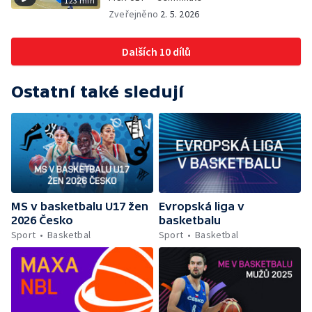
123 min
Zveřejněno
2. 5. 2026
Dalších 10 dílů
Ostatní také sledují
MS v basketbalu U17 žen
Evropská liga v
2026 Česko
basketbalu
Sport
Basketbal
Sport
Basketbal