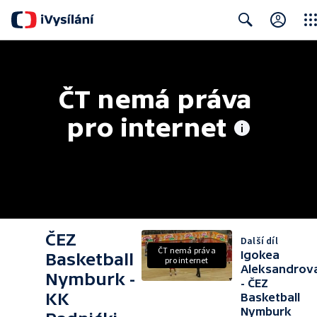
Clos
Search
ČT nemá práva 
pro internet
ČEZ
Další díl
ČT nemá práva
Igokea
Basketball
pro internet
Aleksandrov
Nymburk -
- ČEZ
KK
Basketball
Nymburk