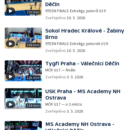
Děčín
9TEEN FINALS Extraligy juniorů U19
170 min
Zveřejněno
10. 5. 2026
Sokol Hradec Králové - Žabiny
Brno
9TEEN FINALS Extraligy juniorek U19
145 min
Zveřejněno
10. 5. 2026
Tygři Praha - Válečníci Děčín
MČR U17 — finále
Zveřejněno
3. 5. 2026
126 min
USK Praha - MS Academy NH
Ostrava
MČR U17 — o 3.místo
116 min
Zveřejněno
3. 5. 2026
MS Academy NH Ostrava -