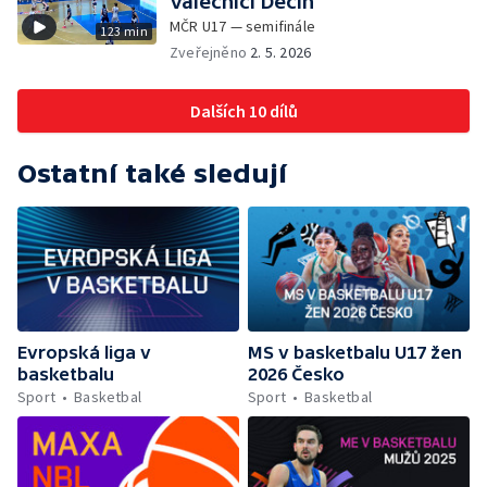
Válečníci Děčín
MČR U17 — semifinále
123 min
Zveřejněno
2. 5. 2026
Dalších 10 dílů
Ostatní také sledují
Evropská liga v
MS v basketbalu U17 žen
basketbalu
2026 Česko
Sport
Basketbal
Sport
Basketbal