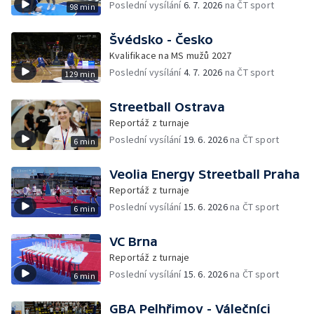
Poslední vysílání
6. 7. 2026
na ČT sport
98 min
Švédsko - Česko
Kvalifikace na MS mužů 2027
Poslední vysílání
4. 7. 2026
na ČT sport
129 min
Streetball Ostrava
Reportáž z turnaje
Poslední vysílání
19. 6. 2026
na ČT sport
6 min
Veolia Energy Streetball Praha
Reportáž z turnaje
Poslední vysílání
15. 6. 2026
na ČT sport
6 min
VC Brna
Reportáž z turnaje
Poslední vysílání
15. 6. 2026
na ČT sport
6 min
GBA Pelhřimov - Válečníci