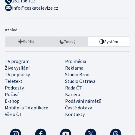
261 136 113
info@ceskatelevize.cz
Vzhled
Světlý
Tmavý
Systém
TV program
Pro média
Živé vysílání
Reklama
TV poplatky
Studio Brno
Teletext
Studio Ostrava
Podcasty
Rada ČT
Počasí
Kariéra
E-shop
Podávání námětů
Mobilní a TV aplikace
Časté dotazy
Vše o ČT
Kontakty