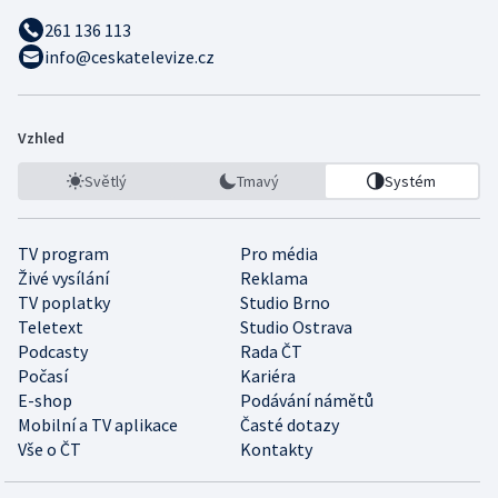
261 136 113
info@ceskatelevize.cz
Vzhled
Světlý
Tmavý
Systém
TV program
Pro média
Živé vysílání
Reklama
TV poplatky
Studio Brno
Teletext
Studio Ostrava
Podcasty
Rada ČT
Počasí
Kariéra
E-shop
Podávání námětů
Mobilní a TV aplikace
Časté dotazy
Vše o ČT
Kontakty