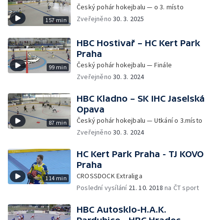
Český pohár hokejbalu — o 3. místo
Zveřejněno
30. 3. 2025
157 min
HBC Hostivař – HC Kert Park
Praha
Český pohár hokejbalu — Finále
99 min
Zveřejněno
30. 3. 2024
HBC Kladno – SK IHC Jaselská
Opava
Český pohár hokejbalu — Utkání o 3.místo
87 min
Zveřejněno
30. 3. 2024
HC Kert Park Praha - TJ KOVO
Praha
CROSSDOCK Extraliga
114 min
Poslední vysílání
21. 10. 2018
na ČT sport
HBC Autosklo-H.A.K.