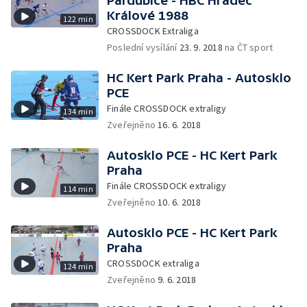
Pardubice - HBC Hradec
Králové 1988
122 min
CROSSDOCK Extraliga
Poslední vysílání
23. 9. 2018
na ČT sport
HC Kert Park Praha - Autosklo
PCE
Finále CROSSDOCK extraligy
134 min
Zveřejněno
16. 6. 2018
Autosklo PCE - HC Kert Park
Praha
Finále CROSSDOCK extraligy
114 min
Zveřejněno
10. 6. 2018
Autosklo PCE - HC Kert Park
Praha
CROSSDOCK extraliga
124 min
Zveřejněno
9. 6. 2018