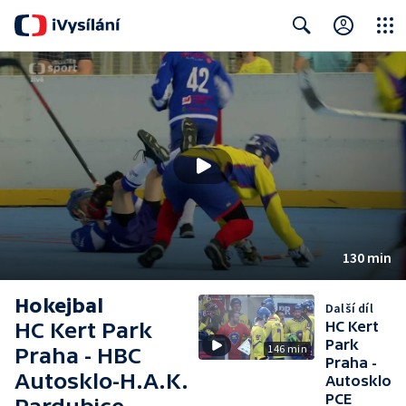
Close
Search
130 min
Hokejbal
Další díl
HC Kert Park
HC Kert
Park
146 min
Praha - HBC
Praha -
Autosklo-H.A.K.
Autosklo
PCE