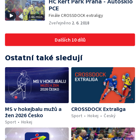
HC Kert Park Praha - Autosklo
PCE
Finále CROSSDOCK extraligy
146 min
Zveřejněno
2. 6. 2018
Dalších 10 dílů
Ostatní také sledují
MS v hokejbalu mužů a
CROSSDOCK Extraliga
žen 2026 Česko
Sport
Hokej
Český
Sport
Hokej