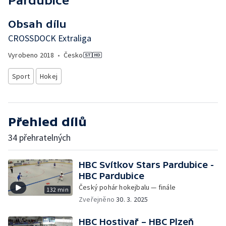
Pardubice
Obsah dílu
CROSSDOCK Extraliga
Vyrobeno
2018
•
Česko
Sport
Hokej
Přehled dílů
34 přehratelných
HBC Svítkov Stars Pardubice -
HBC Pardubice
Český pohár hokejbalu — finále
132 min
Zveřejněno
30. 3. 2025
HBC Hostivař – HBC Plzeň