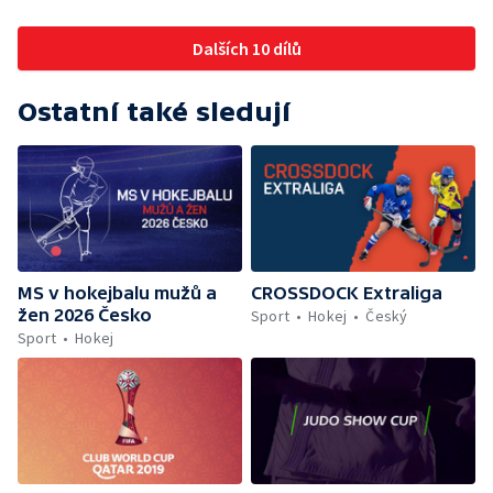
Dalších 10 dílů
Ostatní také sledují
MS v hokejbalu mužů a
CROSSDOCK Extraliga
žen 2026 Česko
Sport
Hokej
Český
Sport
Hokej