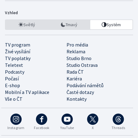
Vzhled
Světlý
Tmavý
Systém
TV program
Pro média
Živé vysílání
Reklama
TV poplatky
Studio Brno
Teletext
Studio Ostrava
Podcasty
Rada ČT
Počasí
Kariéra
E-shop
Podávání námětů
Mobilní a TV aplikace
Časté dotazy
Vše o ČT
Kontakty
Instagram
Facebook
YouTube
X
Threads