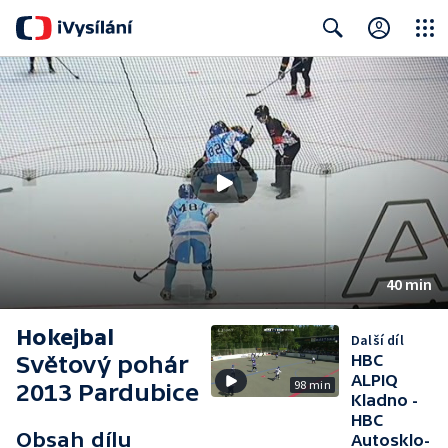
Close
Search
40 min
Hokejbal
Další díl
Světový pohár
HBC
ALPIQ
98 min
2013 Pardubice
Kladno -
HBC
Obsah dílu
Autosklo-