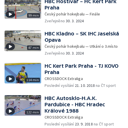
HBC Hostivař – HC Kert Park
Praha
Český pohár hokejbalu — Finále
99 min
Zveřejněno
30. 3. 2024
HBC Kladno – SK IHC Jaselská
Opava
Český pohár hokejbalu — Utkání o 3.místo
87 min
Zveřejněno
30. 3. 2024
HC Kert Park Praha - TJ KOVO
Praha
CROSSDOCK Extraliga
114 min
Poslední vysílání
21. 10. 2018
na ČT sport
HBC Autosklo-H.A.K.
Pardubice - HBC Hradec
Králové 1988
122 min
CROSSDOCK Extraliga
Poslední vysílání
23. 9. 2018
na ČT sport