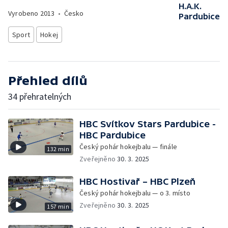
H.A.K.
Vyrobeno
2013
•
Česko
Pardubice
Sport
Hokej
Přehled dílů
34 přehratelných
HBC Svítkov Stars Pardubice -
HBC Pardubice
Český pohár hokejbalu — finále
132 min
Zveřejněno
30. 3. 2025
HBC Hostivař – HBC Plzeň
Český pohár hokejbalu — o 3. místo
Zveřejněno
30. 3. 2025
157 min