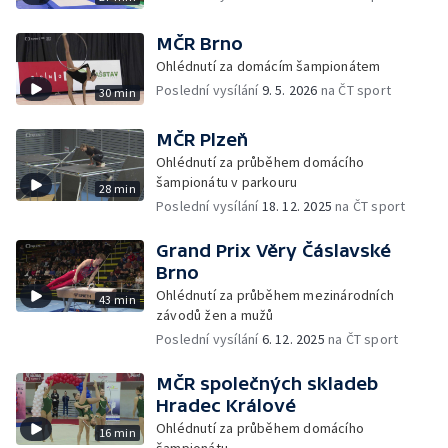
MČR Brno
Ohlédnutí za domácím šampionátem
Poslední vysílání
9. 5. 2026
na ČT sport
30 min
MČR Plzeň
Ohlédnutí za průběhem domácího
šampionátu v parkouru
28 min
Poslední vysílání
18. 12. 2025
na ČT sport
Grand Prix Věry Čáslavské
Brno
Ohlédnutí za průběhem mezinárodních
43 min
závodů žen a mužů
Poslední vysílání
6. 12. 2025
na ČT sport
MČR společných skladeb
Hradec Králové
Ohlédnutí za průběhem domácího
16 min