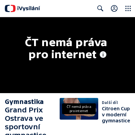
Close
Search
ČT nemá práva 
pro internet
Gymnastika
Další díl
ČT nemá práva
Grand Prix
Citroen Cup
pro internet
v moderní
Ostrava ve
gymnastice
sportovní