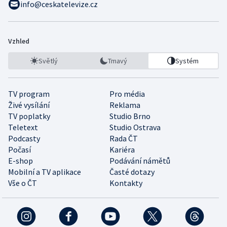
info@ceskatelevize.cz
Vzhled
Světlý
Tmavý
Systém
TV program
Pro média
Živé vysílání
Reklama
TV poplatky
Studio Brno
Teletext
Studio Ostrava
Podcasty
Rada ČT
Počasí
Kariéra
E-shop
Podávání námětů
Mobilní a TV aplikace
Časté dotazy
Vše o ČT
Kontakty