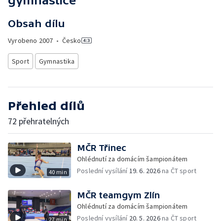
gymnastice
Obsah dílu
Vyrobeno
2007
•
Česko
Sport
Gymnastika
Přehled dílů
72 přehratelných
MČR Třinec
Ohlédnutí za domácím šampionátem
Poslední vysílání
19. 6. 2026
na ČT sport
40 min
MČR teamgym Zlín
Ohlédnutí za domácím šampionátem
Poslední vysílání
20. 5. 2026
na ČT sport
27 min