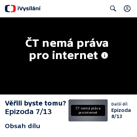
C
Search
ČT nemá práva 
pro internet
Věřili byste tomu?
Další díl
ČT nemá práva
Epizoda 7/13
Epizoda
pro internet
8/13
Obsah dílu