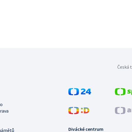
Česká t
no
trava
Divácké centrum
námětů