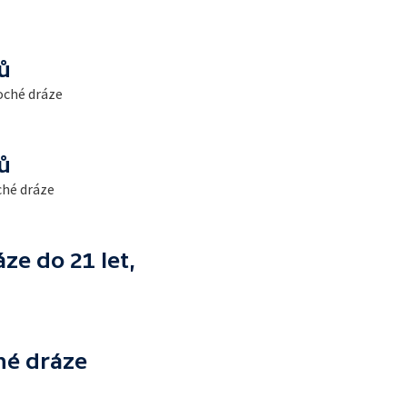
ů
oché dráze
ů
ché dráze
ze do 21 let,
hé dráze