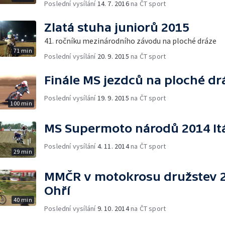
Poslední vysílání
14. 7. 2016
na ČT sport
Zlatá stuha juniorů 2015
41. ročníku mezinárodního závodu na ploché dráze
71 min
Poslední vysílání
20. 9. 2015
na ČT sport
Finále MS jezdců na ploché drá
Poslední vysílání
19. 9. 2015
na ČT sport
100 min
MS Supermoto národů 2014 Itá
Poslední vysílání
4. 11. 2014
na ČT sport
29 min
MMČR v motokrosu družstev 2
Ohří
40 min
Poslední vysílání
9. 10. 2014
na ČT sport