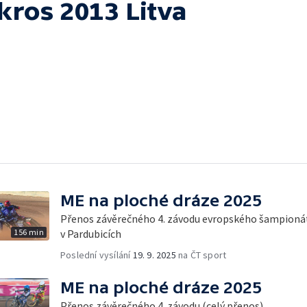
kros 2013 Litva
ME na ploché dráze 2025
Přenos závěrečného 4. závodu evropského šampionát
156 min
v Pardubicích
Poslední vysílání
19. 9. 2025
na ČT sport
ME na ploché dráze 2025
Přenos závěrečného 4. závodu (celý přenos)