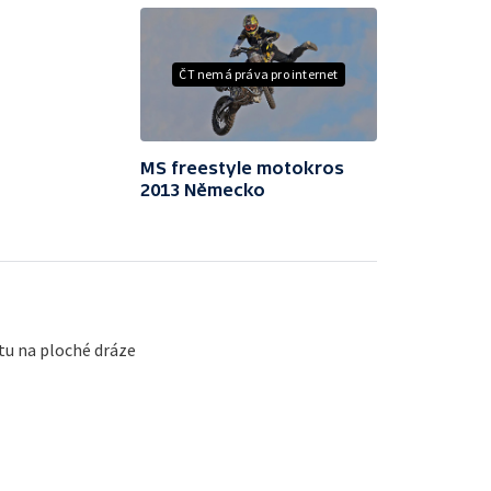
ČT nemá práva pro internet
MS freestyle motokros
2013 Německo
u na ploché dráze