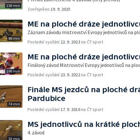
156 min
Zveřejněno
19. 9. 2025
ME na ploché dráze jednotlivc
Záznam závodu mistrovství Evropy jednotlivců na pl
88 min
Poslední vysílání
22. 9. 2023
na ČT sport
ME na ploché dráze jednotlivc
Finálový závod Mistrovství Evropy jednotlivců na plo
106 min
Poslední vysílání
23. 9. 2022
na ČT sport
Finále MS jezdců na ploché drá
Pardubice
74 min
Poslední vysílání
17. 9. 2016
na ČT sport
MS jednotlivců na krátké ploc
4. závod
53 min