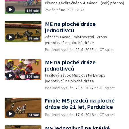
Přenos závěrečného 4. závodu (celý přenos)
Zveřejněno
19. 9. 2025
156 min
ME na ploché dráze
jednotlivců
Záznam závodu mistrovství Evropy
88 min
jednotlivců na ploché dráze
Poslední vysílání
22. 9. 2023
na ČT sport
ME na ploché dráze
jednotlivců
Finálový závod Mistrovství Evropy
106 min
jednotlivců na ploché dráze
Poslední vysílání
23. 9. 2022
na ČT sport
Finále MS jezdců na ploché
dráze do 21 let, Pardubice
Poslední vysílání
17. 9. 2016
na ČT sport
74 min
MS jednotlivců na krátké