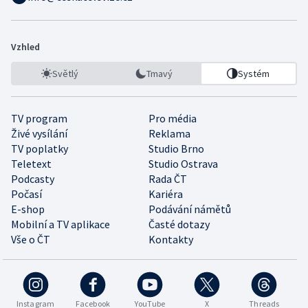
Vzhled
Světlý
Tmavý
Systém
TV program
Pro média
Živé vysílání
Reklama
TV poplatky
Studio Brno
Teletext
Studio Ostrava
Podcasty
Rada ČT
Počasí
Kariéra
E-shop
Podávání námětů
Mobilní a TV aplikace
Časté dotazy
Vše o ČT
Kontakty
Instagram
Facebook
YouTube
X
Threads