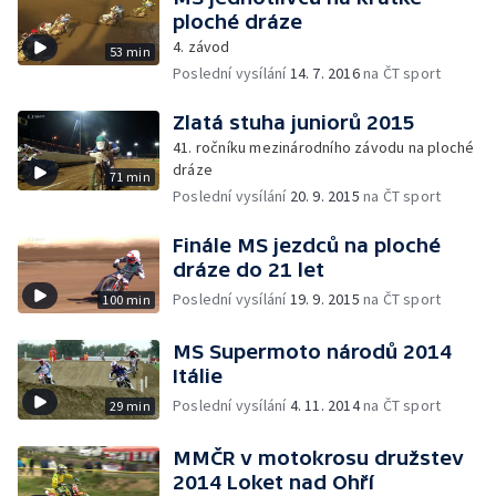
ploché dráze
4. závod
53 min
Poslední vysílání
14. 7. 2016
na ČT sport
Zlatá stuha juniorů 2015
41. ročníku mezinárodního závodu na ploché
dráze
71 min
Poslední vysílání
20. 9. 2015
na ČT sport
Finále MS jezdců na ploché
dráze do 21 let
Poslední vysílání
19. 9. 2015
na ČT sport
100 min
MS Supermoto národů 2014
Itálie
Poslední vysílání
4. 11. 2014
na ČT sport
29 min
MMČR v motokrosu družstev
2014 Loket nad Ohří