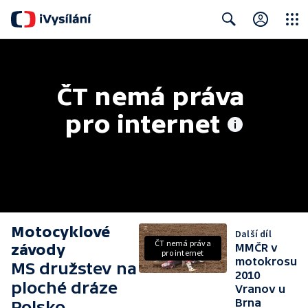
Close
Search
ČT nemá práva 
pro internet
Motocyklové
Další díl
ČT nemá práva
závody
MMČR v
pro internet
motokrosu
MS družstev na
2010
ploché dráze
Vranov u
Brna
Polsko