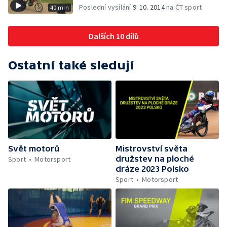
Poslední vysílání
9. 10. 2014
na ČT sport
40 min
Dalších 10 dílů
Ostatní také sledují
Svět motorů
Mistrovství světa
družstev na ploché
Sport
Motorsport
dráze 2023 Polsko
Sport
Motorsport