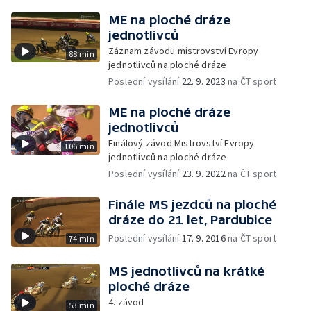
ME na ploché dráze
jednotlivců
Záznam závodu mistrovství Evropy
88 min
jednotlivců na ploché dráze
Poslední vysílání
22. 9. 2023
na ČT sport
ME na ploché dráze
jednotlivců
Finálový závod Mistrovství Evropy
106 min
jednotlivců na ploché dráze
Poslední vysílání
23. 9. 2022
na ČT sport
Finále MS jezdců na ploché
dráze do 21 let, Pardubice
Poslední vysílání
17. 9. 2016
na ČT sport
74 min
MS jednotlivců na krátké
ploché dráze
4. závod
53 min