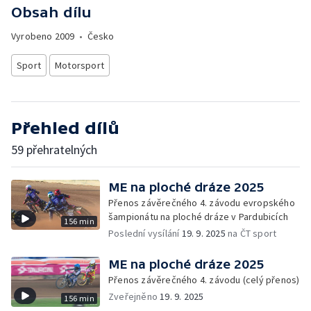
Obsah dílu
Vyrobeno
2009
•
Česko
Sport
Motorsport
Přehled dílů
59 přehratelných
ME na ploché dráze 2025
Přenos závěrečného 4. závodu evropského
šampionátu na ploché dráze v Pardubicích
156 min
Poslední vysílání
19. 9. 2025
na ČT sport
ME na ploché dráze 2025
Přenos závěrečného 4. závodu (celý přenos)
Zveřejněno
19. 9. 2025
156 min