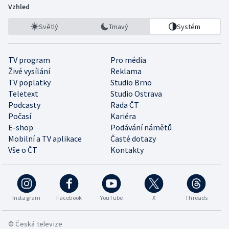
Vzhled
Světlý
Tmavý
Systém
TV program
Pro média
Živé vysílání
Reklama
TV poplatky
Studio Brno
Teletext
Studio Ostrava
Podcasty
Rada ČT
Počasí
Kariéra
E-shop
Podávání námětů
Mobilní a TV aplikace
Časté dotazy
Vše o ČT
Kontakty
Instagram
Facebook
YouTube
X
Threads
© Česká televize