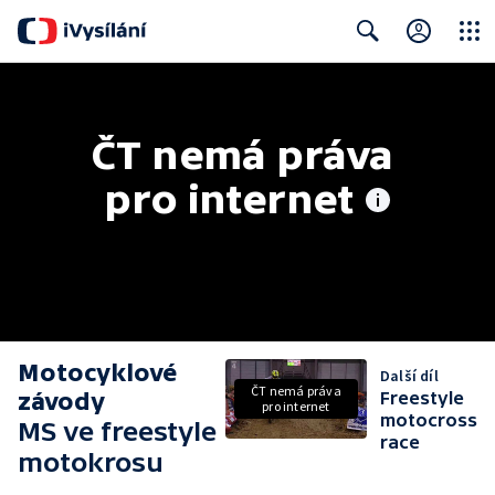
Close
Search
ČT nemá práva 
pro internet
Motocyklové
Další díl
ČT nemá práva
závody
Freestyle
pro internet
motocross
MS ve freestyle
race
motokrosu