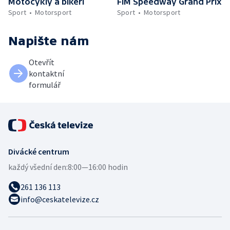
Motocykly a bikeři
FIM Speedway Grand Prix
Sport
Motorsport
Sport
Motorsport
Napište nám
Otevřít
kontaktní
formulář
Divácké centrum
každý všední den:
8:00—16:00 hodin
261 136 113
info@ceskatelevize.cz