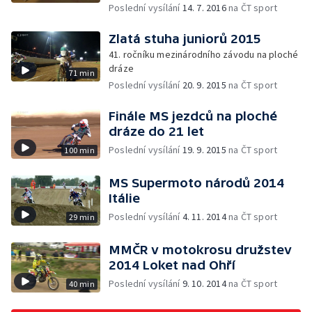
Poslední vysílání
14. 7. 2016
na ČT sport
Zlatá stuha juniorů 2015
41. ročníku mezinárodního závodu na ploché
dráze
71 min
Poslední vysílání
20. 9. 2015
na ČT sport
Finále MS jezdců na ploché
dráze do 21 let
Poslední vysílání
19. 9. 2015
na ČT sport
100 min
MS Supermoto národů 2014
Itálie
Poslední vysílání
4. 11. 2014
na ČT sport
29 min
MMČR v motokrosu družstev
2014 Loket nad Ohří
Poslední vysílání
9. 10. 2014
na ČT sport
40 min