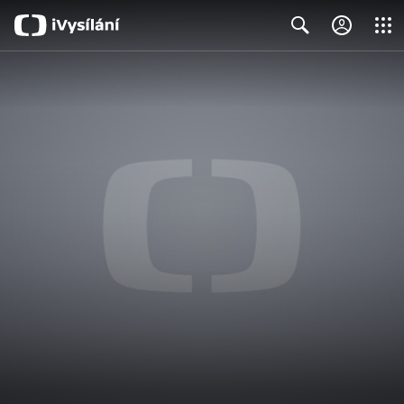
Close
Search