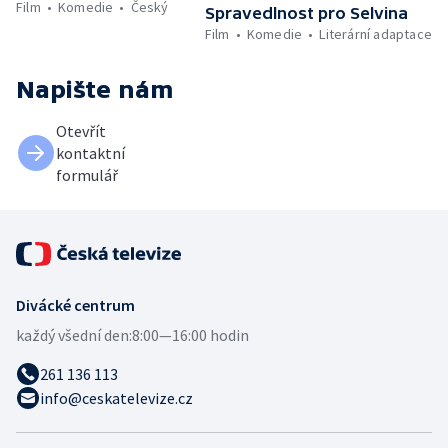
Film
Komedie
Český
Spravedlnost pro Selvina
Film
Komedie
Literární adaptace
Napište nám
Otevřít
kontaktní
formulář
Divácké centrum
každý všední den:
8:00—16:00 hodin
261 136 113
info@ceskatelevize.cz