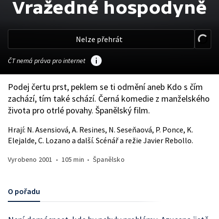
Vražedné hospodyně
Nelze přehrát
ČT nemá práva pro internet
Podej čertu prst, peklem se ti odmění aneb Kdo s čím
zachází, tím také schází. Černá komedie z manželského
života pro otrlé povahy. Španělský film.
Hrají: N. Asensiová, A. Resines, N. Seseňaová, P. Ponce, K.
Elejalde, C. Lozano a další. Scénář a režie Javier Rebollo.
Vyrobeno
2001
•
105 min
•
Španělsko
O pořadu