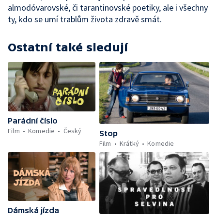
almodóvarovské, či tarantinovské poetiky, ale i všechny
ty, kdo se umí trablům života zdravě smát.
Ostatní také sledují
Parádní číslo
Film
Komedie
Český
Stop
Film
Krátký
Komedie
Dámská jízda