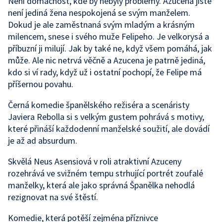
Není domácnost, kde by nebyly problémy. Azucena jistě
není jediná žena nespokojená se svým manželem.
Dokud je ale zaměstnaná svým mladým a krásným
milencem, snese i svého muže Felipeho. Je velkorysá a
příbuzní ji milují. Jak by také ne, když všem pomáhá, jak
může. Ale nic netrvá věčně a Azucena je patrně jediná,
kdo si ví rady, když už i ostatní pochopí, že Felipe má
příšernou povahu.
Černá komedie španělského režiséra a scenáristy
Javiera Rebolla si s velkým gustem pohrává s motivy,
které přináší každodenní manželské soužití, ale dovádí
je až ad absurdum.
Skvělá Neus Asensiová v roli atraktivní Azuceny
rozehrává ve svižném tempu strhující portrét zoufalé
manželky, která ale jako správná Španělka nehodlá
rezignovat na své štěstí.
Komedie, která potěší zejména příznivce