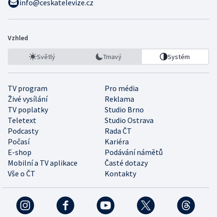
info@ceskatelevize.cz
Vzhled
Světlý
Tmavý
Systém
TV program
Pro média
Živé vysílání
Reklama
TV poplatky
Studio Brno
Teletext
Studio Ostrava
Podcasty
Rada ČT
Počasí
Kariéra
E-shop
Podávání námětů
Mobilní a TV aplikace
Časté dotazy
Vše o ČT
Kontakty