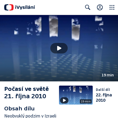
Close
Search
19 min
Počasí ve světě
Další díl
21. října 2010
22. října
2010
19 min
Obsah dílu
Neobvyklý podzim v Izraeli