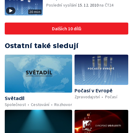
Poslední vysílání
15. 12. 2010
na ČT24
20 min
Dalších 10 dílů
Ostatní také sledují
Počasí v Evropě
Zpravodajství
Počasí
Světadíl
Společnost
Cestování
Rozhovor