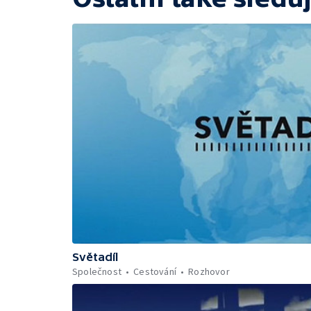
Světadíl
Společnost
Cestování
Rozhovor