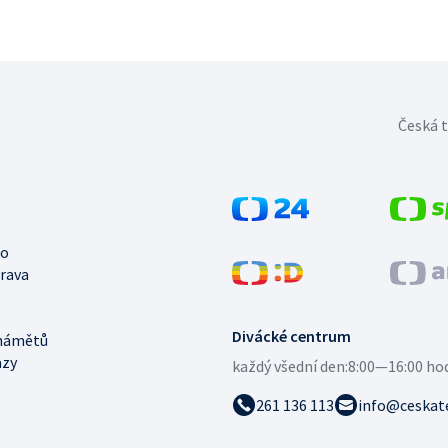
Česká t
no
trava
Divácké centrum
námětů
azy
každý všední den:
8:00—16:00 ho
261 136 113
info@ceskate