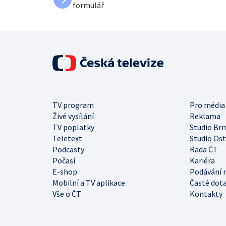
formulář
TV program
Pro média
Živé vysílání
Reklama
TV poplatky
Studio Br
Teletext
Studio Os
Podcasty
Rada ČT
Počasí
Kariéra
E-shop
Podávání 
Mobilní a TV aplikace
Časté dot
Vše o ČT
Kontakty