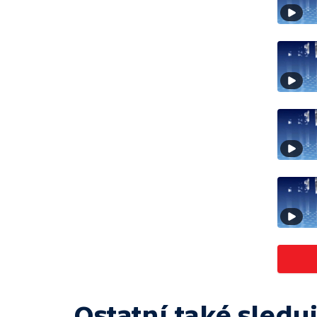
Ostatní také sleduj