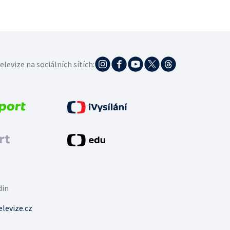
elevize na sociálních sítích:
din
levize.cz