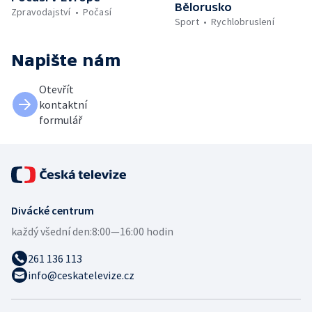
Bělorusko
Zpravodajství
Počasí
Sport
Rychlobruslení
Napište nám
Otevřít
kontaktní
formulář
Divácké centrum
každý všední den:
8:00—16:00 hodin
261 136 113
info@ceskatelevize.cz