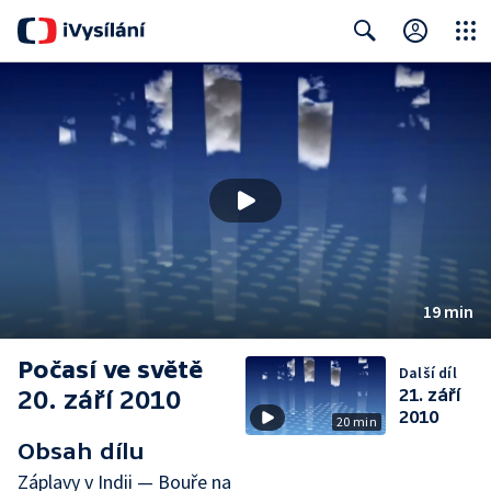
Close
Search
19 min
Počasí ve světě
Další díl
20. září 2010
21. září
2010
20 min
Obsah dílu
Záplavy v Indii — Bouře na