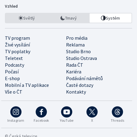
Vzhled
Světlý
Tmavý
Systém
TV program
Pro média
Živé vysílání
Reklama
TV poplatky
Studio Brno
Teletext
Studio Ostrava
Podcasty
Rada ČT
Počasí
Kariéra
E-shop
Podávání námětů
Mobilní a TV aplikace
Časté dotazy
Vše o ČT
Kontakty
Instagram
Facebook
YouTube
X
Threads
© Česká televize