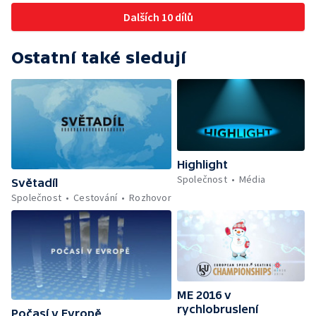
Dalších 10 dílů
Ostatní také sledují
Highlight
Společnost
Média
Světadíl
Společnost
Cestování
Rozhovor
ME 2016 v
rychlobruslení
Počasí v Evropě