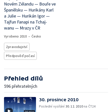
Novém Zélandu — Bouře ve
Španělsku — Hurikány Karl
a Julie — Hurikán Igor —
Tajfun Fanapi na Tchaj-
wanu — Mrazy v ČR
Vyrobeno
2010
•
Česko
Zpravodajství
Předpověď počasí
Přehled dílů
596 přehratelných
30. prosince 2010
Poslední vysílání
30. 12. 2010
na ČT24
20 min