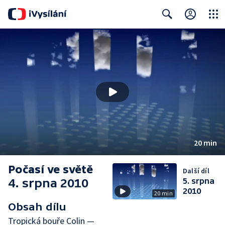
Close
Search
20 min
Počasí ve světě
Další díl
4. srpna 2010
5. srpna
2010
20 min
Obsah dílu
Tropická bouře Colin —