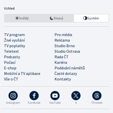
Vzhled
Světlý
Tmavý
Systém
TV program
Pro média
Živé vysílání
Reklama
TV poplatky
Studio Brno
Teletext
Studio Ostrava
Podcasty
Rada ČT
Počasí
Kariéra
E-shop
Podávání námětů
Mobilní a TV aplikace
Časté dotazy
Vše o ČT
Kontakty
Instagram
Facebook
YouTube
X
Threads