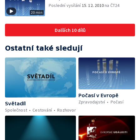
Poslední vysílání
15. 12. 2010
na ČT24
20 min
Dalších 10 dílů
Ostatní také sledují
Počasí v Evropě
Zpravodajství
Počasí
Světadíl
Společnost
Cestování
Rozhovor