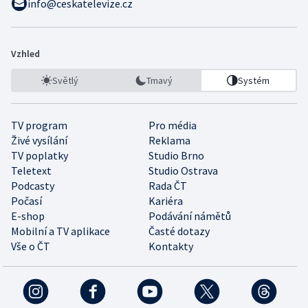
info@ceskatelevize.cz
Vzhled
Světlý
Tmavý
Systém
TV program
Pro média
Živé vysílání
Reklama
TV poplatky
Studio Brno
Teletext
Studio Ostrava
Podcasty
Rada ČT
Počasí
Kariéra
E-shop
Podávání námětů
Mobilní a TV aplikace
Časté dotazy
Vše o ČT
Kontakty