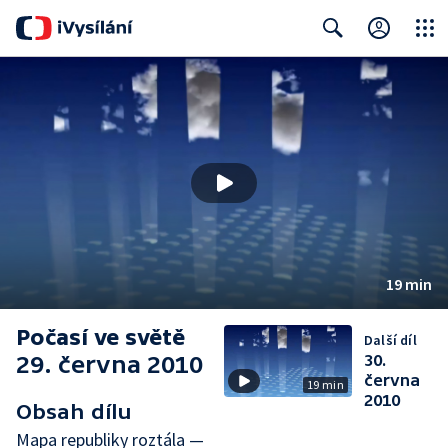
Close
Search
19 min
Počasí ve světě
Další díl
29. června 2010
30.
června
19 min
2010
Obsah dílu
Mapa republiky roztála —