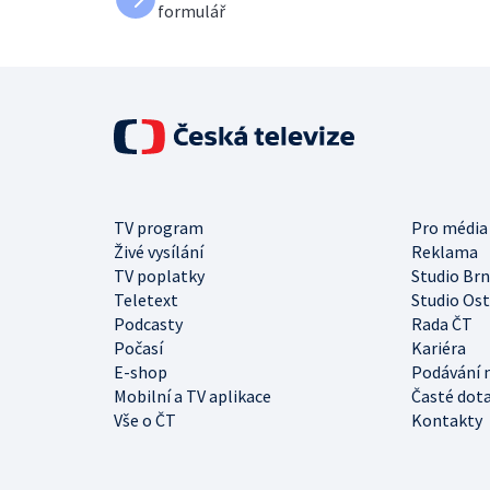
formulář
TV program
Pro média
Živé vysílání
Reklama
TV poplatky
Studio Br
Teletext
Studio Os
Podcasty
Rada ČT
Počasí
Kariéra
E-shop
Podávání 
Mobilní a TV aplikace
Časté dot
Vše o ČT
Kontakty