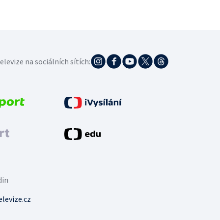
elevize na sociálních sítích:
din
levize.cz