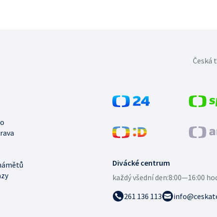
Česká t
no
trava
Divácké centrum
námětů
azy
každý všední den:
8:00—16:00 ho
261 136 113
info@ceskate