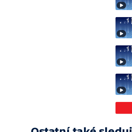
Ostatní také sleduj