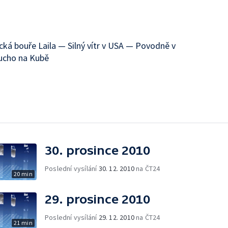
ická bouře Laila — Silný vítr v USA — Povodně v
Sucho na Kubě
30. prosince 2010
Poslední vysílání
30. 12. 2010
na ČT24
20 min
29. prosince 2010
Poslední vysílání
29. 12. 2010
na ČT24
21 min