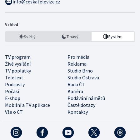
info@ceskatelevize.cz
Vzhled
Světlý
Tmavý
Systém
TV program
Pro média
Živé vysílání
Reklama
TV poplatky
Studio Brno
Teletext
Studio Ostrava
Podcasty
Rada ČT
Počasí
Kariéra
E-shop
Podávání námětů
Mobilní a TV aplikace
Časté dotazy
Vše o ČT
Kontakty