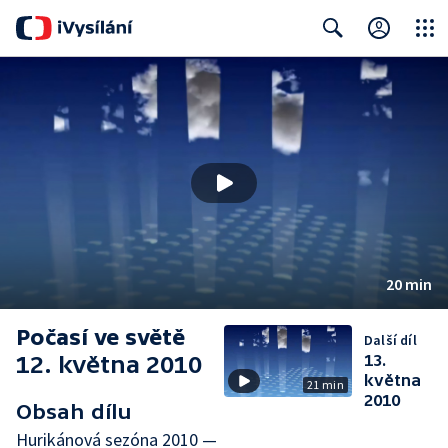
Close
Search
20 min
Počasí ve světě
Další díl
12. května 2010
13.
května
21 min
2010
Obsah dílu
Hurikánová sezóna 2010 —