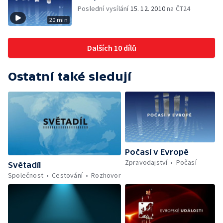
Poslední vysílání
15. 12. 2010
na ČT24
20 min
Dalších 10 dílů
Ostatní také sledují
Počasí v Evropě
Zpravodajství
Počasí
Světadíl
Společnost
Cestování
Rozhovor