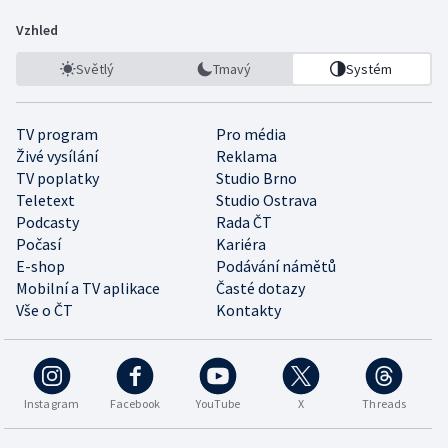
Vzhled
Světlý
Tmavý
Systém
TV program
Pro média
Živé vysílání
Reklama
TV poplatky
Studio Brno
Teletext
Studio Ostrava
Podcasty
Rada ČT
Počasí
Kariéra
E-shop
Podávání námětů
Mobilní a TV aplikace
Časté dotazy
Vše o ČT
Kontakty
Instagram
Facebook
YouTube
X
Threads