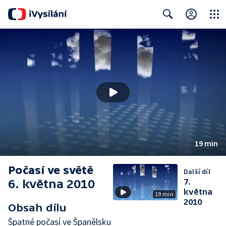
Close
Search
19 min
Počasí ve světě
Další díl
6. května 2010
7.
května
19 min
2010
Obsah dílu
Špatné počasí ve Španělsku