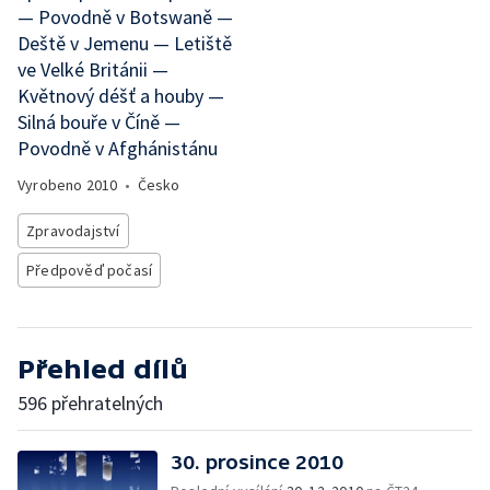
— Povodně v Botswaně —
Deště v Jemenu — Letiště
ve Velké Británii —
Květnový déšť a houby —
Silná bouře v Číně —
Povodně v Afghánistánu
Vyrobeno
2010
•
Česko
Zpravodajství
Předpověď počasí
Přehled dílů
596 přehratelných
30. prosince 2010