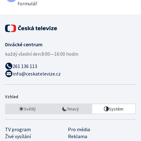
formulář
Divácké centrum
každý všední den:
8:00—16:00 hodin
261 136 113
info@ceskatelevize.cz
Vzhled
Světlý
Tmavý
Systém
TV program
Pro média
Živé vysílání
Reklama