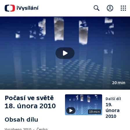
Close
Search
20 min
Počasí ve světě
Další díl
18. února 2010
19.
února
19 min
2010
Obsah dílu
Vyrobeno
2010
•
Česko