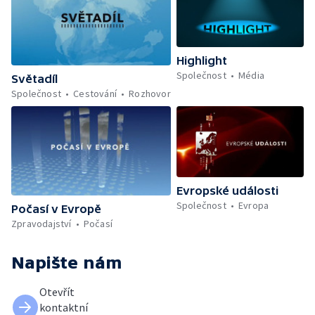
Highlight
Společnost
Média
Světadíl
Společnost
Cestování
Rozhovor
Evropské události
Společnost
Evropa
Počasí v Evropě
Zpravodajství
Počasí
Napište nám
Otevřít
kontaktní